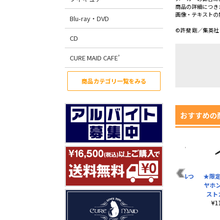
商品の詳細につき
画像・テキストの
Blu-ray・DVD
©許斐 剛／集英
CD
CURE MAID CAFE’
商品カテゴリ一覧をみる
おすすめの
越前リョーマ アクリ
白石蔵ノ介 アクリル
手塚国光 アクリルつ
★限
ルつままれ
つままれ
ままれ
ヤホ
スト
¥880（税込）
¥880（税込）
¥880（税込）
¥