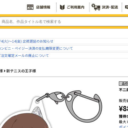
/4(火)～14(金) 出荷遅延のお知らせ
コンビニ・ペイジー決済の支払期限変更について
ご注文確定メールの廃止について
様
新テニスの王子様
不二
販売
¥8
獲得
最大 
ポイ