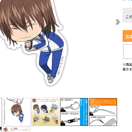
こ
お
※商
届き