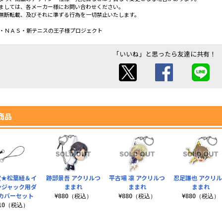
ましては、各メーカー様にお問い合わせください。
無断転載、及びそれに準ずる行為を一切禁止いたします。
社・ＮＡＳ・新テニスの王子様プロジェクト
「いいね」と思ったら友達に共有！
商品
定★松葉紐＆イ
跡部景吾 アクリルつ
平古場 凛 アクリルつ
忍足謙也 アクリ
ンジャック用ダ
ままれ
ままれ
ままれ
カバーセット
¥880（税込）
¥880（税込）
¥880（税込）
110（税込）