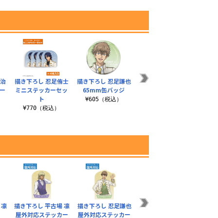
雅治
描き下ろし 忍足侑士
描き下ろし 忍足謙也
爆豪勝己 袖リブロン
★限
ー
ミニステッカーセッ
65mm缶バッジ
グスリーブTシャツ
ヤホ
ト
スト
¥605（税込）
¥4,290（税込）
¥770（税込）
¥
 凛
描き下ろし 平古場 凛
描き下ろし 忍足謙也
描き下ろし 君島育斗
描き
ジ
屋外対応ステッカー
屋外対応ステッカー
ミニステッカーセッ
ミニ