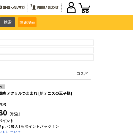
詳細
検索
コスパ
周助 アクリルつままれ [新テニスの王子様]
価格
80
（税込）
ポイント
8 pt ＜最大1％ポイントバック！＞
ントについて