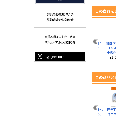
この商品を
描き下ろし 沖田総悟
描き下ろし 君島育斗
描き下
缶バッジ 屋台食べ歩
65mm缶バッジ
リル
きVer.
小窓か
¥605（税込）
@geestore
¥605（税込）
¥2
この商品と
也
描き下ろし 君島育斗
描き下ろし 平古場 凛
描き下ろし 忍足謙也
描き下
屋外対応ステッカー
ミニステッカーセッ
ミニステッカーセッ
ミニ