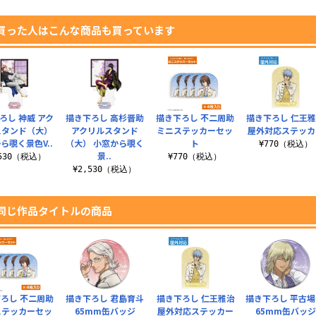
買った人はこんな商品も買っています
ろし 神威 アク
描き下ろし 高杉晋助
描き下ろし 不二周助
描き下ろし 仁王
スタンド（大）
アクリルスタンド
ミニステッカーセッ
屋外対応ステッカ
ら覗く景色V..
（大） 小窓から覗く
ト
¥770（税込）
景..
,530（税込）
¥770（税込）
¥2,530（税込）
同じ作品タイトルの商品
ろし 不二周助
描き下ろし 君島育斗
描き下ろし 仁王雅治
描き下ろし 平古場
ステッカーセッ
65mm缶バッジ
屋外対応ステッカー
65mm缶バッ