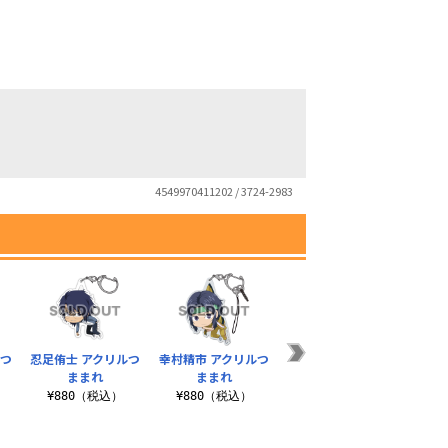
4549970411202 / 3724-2983
ルつ
忍足侑士 アクリルつ
幸村精市 アクリルつ
仁王雅治 アクリルつ
木手
ままれ
ままれ
ままれ
¥880（税込）
¥880（税込）
¥880（税込）
¥