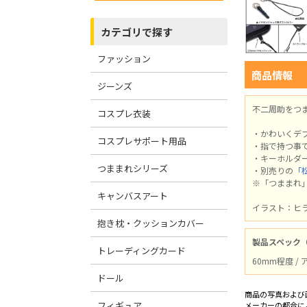
カテゴリで探す
ファッション
商品情報
ジーンズ
不二周助をつ
コスプレ衣装
・かわいくデ
コスプレサポート用品
・指で持つ事
・キーホルダ
つままれシリーズ
・別売りの
「
※「つままれ
キャンバスアート
イラスト：ヒ
抱き枕・クッションカバー
製品スペック
トレーディングカード
60mm程度 /
ドール
商品の写真および
フィギュア
メーカーの都合に