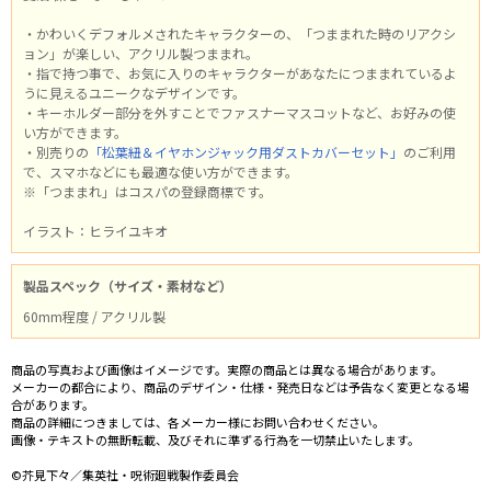
・かわいくデフォルメされたキャラクターの、「つままれた時のリアクシ
ョン」が楽しい、アクリル製つままれ。
・指で持つ事で、お気に入りのキャラクターがあなたにつままれているよ
うに見えるユニークなデザインです。
・キーホルダー部分を外すことでファスナーマスコットなど、お好みの使
い方ができます。
・別売りの
「松葉紐＆イヤホンジャック用ダストカバーセット」
のご利用
で、スマホなどにも最適な使い方ができます。
※「つままれ」はコスパの登録商標です。
イラスト：ヒライユキオ
製品スペック（サイズ・素材など）
60mm程度 / アクリル製
商品の写真および画像はイメージです。実際の商品とは異なる場合があります。
メーカーの都合により、商品のデザイン・仕様・発売日などは予告なく変更となる場
合があります。
商品の詳細につきましては、各メーカー様にお問い合わせください。
画像・テキストの無断転載、及びそれに準ずる行為を一切禁止いたします。
©芥見下々／集英社・呪術廻戦製作委員会