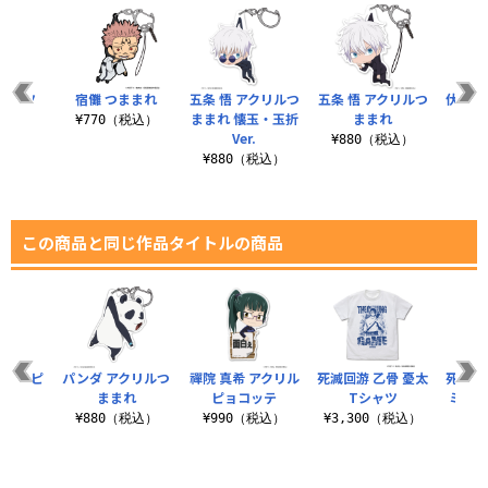
Tシャツ
宿儺 つままれ
五条 悟 アクリルつ
五条 悟 アクリルつ
伏黒 
ままれ 懐玉・玉折
ままれ
つ
（税込）
¥770（税込）
Ver.
¥880（税込）
¥8
¥880（税込）
この商品と同じ作品タイトルの商品
クリルピ
パンダ アクリルつ
禪院 真希 アクリル
死滅回游 乙骨 憂太
死滅回
ッテ
ままれ
ピョコッテ
Tシャツ
ミニス
税込）
¥880（税込）
¥990（税込）
¥3,300（税込）
¥7