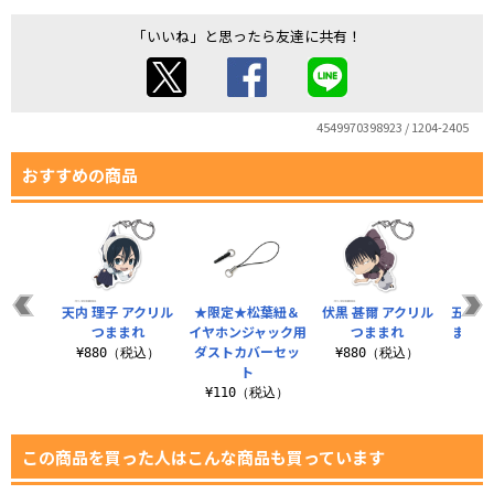
「いいね」と思ったら友達に共有！
4549970398923 / 1204-2405
おすすめの商品
天内 理子 アクリル
★限定★松葉紐＆
伏黒 甚爾 アクリル
五条 
つままれ
イヤホンジャック用
つままれ
ままれ
ダストカバーセッ
¥880（税込）
¥880（税込）
ト
¥8
¥110（税込）
この商品を買った人はこんな商品も買っています