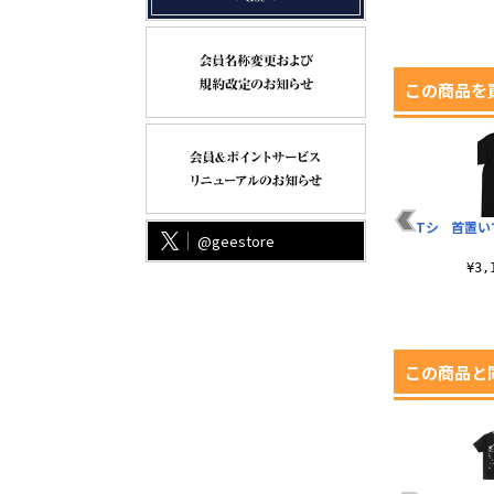
この商品を
グ
定春ほんわか顔 Tシ
奇行種 Tシャツ
島津中務少輔豊久Tシ
首置い
@geestore
ツ
ャツ
ャツ
¥3,190（税込）
¥3,190（税込）
¥3,190（税込）
¥3
この商品と