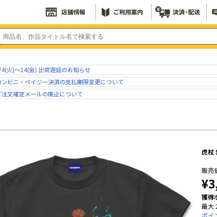
/4(火)～14(金) 出荷遅延のお知らせ
コンビニ・ペイジー決済の支払期限変更について
ご注文確定メールの廃止について
虎杖 
販売
¥3
獲得
最大 
ポイ