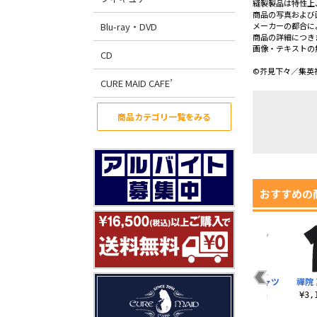
縫製製品は特性上
商品の写真および
Blu-ray・DVD
メーカーの都合に
商品の詳細につき
画像・テキストの
CD
©芥見下々／集英
CURE MAID CAFE’
商品カテゴリ一覧をみる
おすすめの
夏油 傑 Tシャツ
狗巻 棘 Tシャツ
釘崎 野薔薇 Tシャツ
禪院
¥3,190（税込）
¥3,190（税込）
¥3,190（税込）
¥3