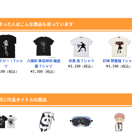
買った人はこんな商品も買っています
てけ！！Tシャ
八握剣 異戒神将 魔虚
伏黒 恵 Tシャツ
釘崎 野薔薇 Tシ
ツ
羅 Tシャツ
¥3,190（税込）
¥3,190（税込
,190（税込）
¥3,300（税込）
同じ作品タイトルの商品