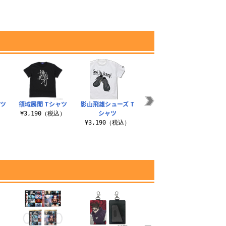
ャツ
領域展開 Tシャツ
影山飛雄シューズ T
七海 建人 Tシャツ
リム
シャツ
）
¥3,190（税込）
¥3,190（税込）
¥3,190（税込）
¥3