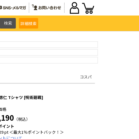
詳細
検索
コスパ
悠仁 Tシャツ [呪術廻戦]
価格
,190
（税込）
ポイント
29 pt ＜最大1％ポイントバック！＞
ントについて