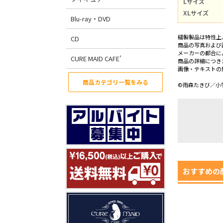
Lサイズ
XLサイズ
Blu-ray・DVD
縫製製品は特性上
CD
商品の写真および
メーカーの都合に
CURE MAID CAFE’
商品の詳細につき
画像・テキストの
商品カテゴリ一覧をみる
©雨森たきび／小
おすすめの