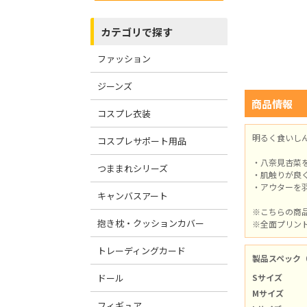
カテゴリで探す
ファッション
ジーンズ
商品情報
コスプレ衣装
明るく食いし
コスプレサポート用品
・八奈見杏菜
つままれシリーズ
・肌触りが良
・アウターを
キャンバスアート
※こちらの商
抱き枕・クッションカバー
※全面プリン
トレーディングカード
製品スペック
ドール
Sサイズ
Mサイズ
フィギュア