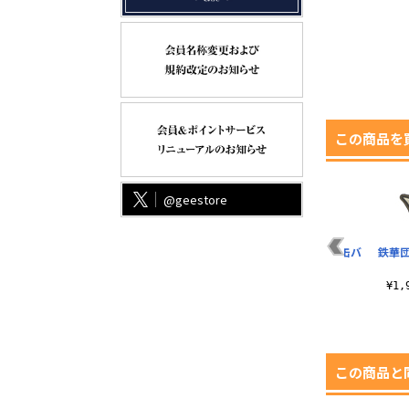
この商品を
@geestore
サ
宮田医院 Tシャツ
描き下ろし ロキシー
孤爪研磨 65mm缶バ
鉄華
アクリルスタンド
ッジ Ver.2.0
¥3,300（税込）
（大） ベビードール
¥605（税込）
¥1
V..
¥2,530（税込）
この商品と