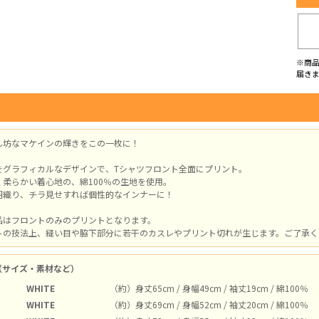
※商
届き
ん坊なマケインの輝きをこの一枚に！
をグラフィカルなデザインで、Tシャツフロント全面にプリント。
く柔らかい着心地の、綿100％の生地を使用。
羽織り、チラ見せすれば個性的なインナーに！
品はフロントのみのプリントとなります。
トの技法上、縫い目や脇下部分に若干のカスレやプリント切れが生じます。ご了承く
（サイズ・素材など）
WHITE
（約）身丈65cm / 身幅49cm / 袖丈19cm / 綿100％
WHITE
（約）身丈69cm / 身幅52cm / 袖丈20cm / 綿100％