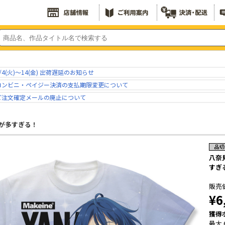
/4(火)～14(金) 出荷遅延のお知らせ
コンビニ・ペイジー決済の支払期限変更について
ご注文確定メールの廃止について
が多すぎる！
八奈
すぎ
販売
¥6
獲得
最大 