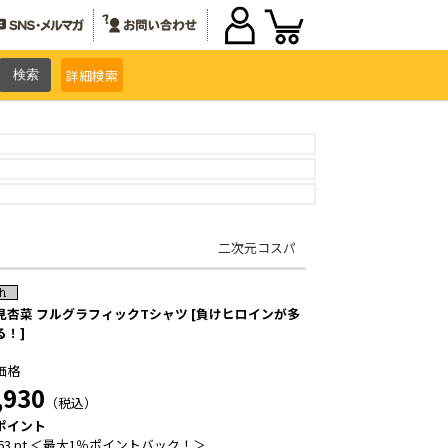
詳細
検索
二次元コスパ
見杏菜 フルグラフィックTシャツ [負けヒロインが多
る！]
価格
,930
（税込）
ポイント
63 pt ＜最大1％ポイントバック！＞