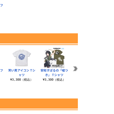
ラフ
）
ラフ
笑い男アイコン Tシ
安和すばるの「嘘つ
井芹仁菜の「不登
★限
ャツ
き」 Tシャツ
校」 Tシャツ
檬・知
付き
）
¥3,300（税込）
¥3,300（税込）
¥3,300（税込）
¥2