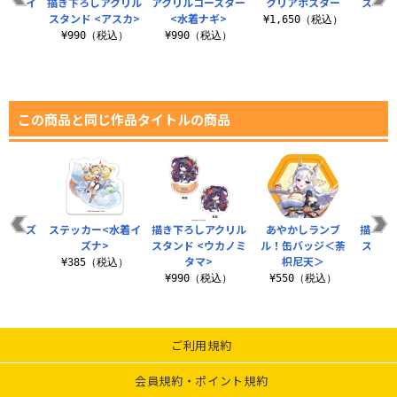
<水着イ
描き下ろしアクリル
アクリルコースター
クリアポスター
ステッ
>
スタンド <アスカ>
<水着ナギ>
¥1,650（税込）
税込）
¥990（税込）
¥990（税込）
¥3
この商品と同じ作品タイトルの商品
水着イズ
ステッカー<水着イ
描き下ろしアクリル
あやかしランブ
描き下
ズナ>
スタンド <ウカノミ
ル！缶バッジ＜荼
スタン
タマ>
枳尼天＞
税込）
¥385（税込）
¥9
¥990（税込）
¥550（税込）
ご利用規約
会員規約・ポイント規約