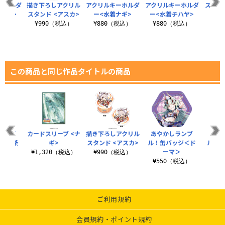
ーホルダ
描き下ろしアクリル
アクリルキーホルダ
アクリルキーホルダ
ステッ
イズナ>
スタンド <アスカ>
ー<水着ナギ>
ー<水着チハヤ>
税込）
¥990（税込）
¥880（税込）
¥880（税込）
¥3
この商品と同じ作品タイトルの商品
ランブ
カードスリーブ <ナ
描き下ろしアクリル
あやかしランブ
あや
ッジ＜荼
ギ>
スタンド <アスカ>
ル！缶バッジ＜ド
ル！缶
天＞
ーマ＞
¥1,320（税込）
¥990（税込）
税込）
¥550（税込）
¥5
ご利用規約
会員規約・ポイント規約