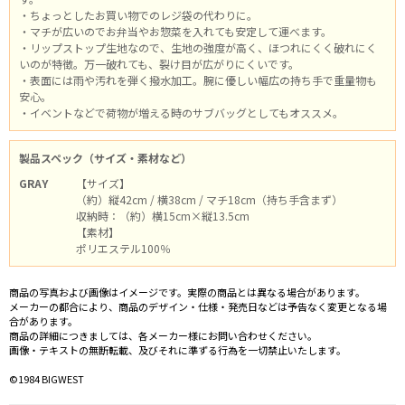
・ちょっとしたお買い物でのレジ袋の代わりに。
・マチが広いのでお弁当やお惣菜を入れても安定して運べます。
・リップストップ生地なので、生地の強度が高く、ほつれにくく破れにく
いのが特徴。万一破れても、裂け目が広がりにくいです。
・表面には雨や汚れを弾く撥水加工。腕に優しい幅広の持ち手で重量物も
安心。
・イベントなどで荷物が増える時のサブバッグとしてもオススメ。
製品スペック（サイズ・素材など）
GRAY
【サイズ】
（約）縦42cm / 横38cm / マチ18cm（持ち手含まず）
収納時：（約）横15cm×縦13.5cm
【素材】
ポリエステル100％
商品の写真および画像はイメージです。実際の商品とは異なる場合があります。
メーカーの都合により、商品のデザイン・仕様・発売日などは予告なく変更となる場
合があります。
商品の詳細につきましては、各メーカー様にお問い合わせください。
画像・テキストの無断転載、及びそれに準ずる行為を一切禁止いたします。
©1984 BIGWEST