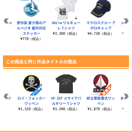
社Tシャ
原作版 蒼き鋼のア
We’re ワルキュー
マクロスクルー ア
メッサ
ルペジオ 屋外対応
レ Tシャツ
ポロキャップ
ステッカー
（税込）
¥3,300（税込）
¥4,730（税込）
¥2,
¥770（税込）
この商品と同じ作品タイトルの商品
ー アク
ロイ・フォッカー
VF-25F メサイアバ
統合軍脱着式ワッ
統合軍
ままれ
ワッペン
ルキリー Tシャツ
ペン
税込）
¥1,320（税込）
¥3,300（税込）
¥1,870（税込）
¥4,