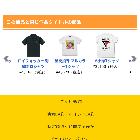
この商品と同じ作品タイトルの商品
着式ワッ
ロイフォッカー 刺
星間飛行 フルカラ
Δ小隊Tシャツ
メッサ
ン
繍ポロシャツ
ーTシャツ
¥3,190（税込）
（税込）
¥4,180（税込）
¥4,620（税込）
¥2,
ご利用規約
会員規約・ポイント規約
特定商取引に関する表記
プライバシーポリシー