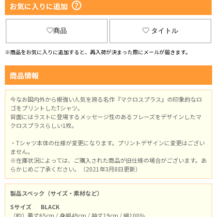
お気に入りに追加
商品
タイトル
※商品をお気に入りに追加すると、再入荷が決まった際にメールが届きます。
商品情報
今なお国内外から根強い人気を誇る名作『マクロスプラス』の印象的なロ
ゴをプリントしたTシャツ。
背面にはラストに登場するメッセージ性のあるフレーズをデザインしたマ
クロスプラスらしい1枚。
・Tシャツ本体の仕様が変更になります。プリントデザインに変更はござい
ません。
※在庫状況によっては、ご購入された商品が旧仕様の場合がございます。あ
らかじめご了承ください。（2021年3月8日更新）
製品スペック（サイズ・素材など）
Sサイズ
BLACK
（約）着丈65cm / 身幅49cm / 袖丈19cm / 綿100％