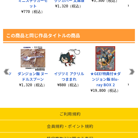
グ
ミニステッカーセ
ックカバー 文庫版
ト絵
¥3,300（税込）
ット
（税込）
¥1,320（税込）
¥3,
¥770（税込）
この商品と同じ作品タイトルの商品
の石化ツ
ダンジョン飯 ヌー
イヅツミ アクリル
★GEE!特典付★ダ
ファ
シャツ
ドルスプーン
つままれ
ンジョン飯 Blu-
ラ）
ray BOX 2
（税込）
¥1,320（税込）
¥880（税込）
¥3,
¥19,800（税込）
ご利用規約
会員規約・ポイント規約