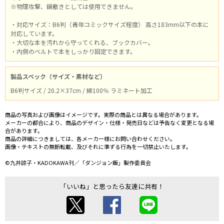
※物理攻撃、鍋敷きとしては使用できません。
・対応サイズ：B6判（青年コミックサイズ程度） 高さ183mm以下の本に
対応しています。
・大切な本を汚れから守ってくれる、ブックカバー。
・内側のベルトで本をしっかり固定できます。
製品スペック（サイズ・素材など）
B6判サイズ / 20.2×37cm / 綿100％ ラミネート加工
商品の写真および画像はイメージです。実際の商品とは異なる場合があります。
メーカーの都合により、商品のデザイン・仕様・発売日などは予告なく変更となる場
合があります。
商品の詳細につきましては、各メーカー様にお問い合わせください。
画像・テキストの無断転載、及びそれに準ずる行為を一切禁止いたします。
©九井諒子・KADOKAWA刊／「ダンジョン飯」製作委員会
「いいね」と思ったら友達に共有！