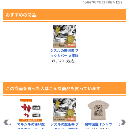
4549970379762 / 2874-1279
おすすめの商品
シスルの魔術書 ブ
ックカバー 文庫版
¥1,320（税込）
この商品を買った人はこんな商品も買っています
型ウッド
マルシルの使い魔
シスルの魔術書 ブ
魔物図鑑 Tシャツ
ダンジ