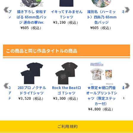
 両面プ
描き下ろし 安和す
イキってすみません
識別名〈ハーミッ
ネコア
ッション
ばる 65mm缶バッ
Tシャツ
ト〉四糸乃 65mm
ー
ジ 運命の華Ver.
缶バッジ
¥3,190（税込）
¥7
（税込）
¥605（税込）
¥605（税込）
この商品と同じ作品タイトルの商品
65プロ
283プロ ノクチル
Rock the Beatロ
★限定★樋口円香
最上静
キャップ
ドライTシャツ
ゴ Tシャツ
オールプリントTシ
ト（ステ
ャツ（限定ステッ
¥3,520（税込）
¥3,300（税込）
¥3,
..
カー付）
（税込）
¥4,800（税込）
ご利用規約