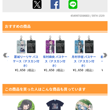
4549970384803 / 5974-1539
おすすめの商品
パスケー
葛城リーリヤ パス
有村麻央 パスケー
月村手毬 パスケー
藤田こ
カン付
ケース（ナスカン付
ス（ナスカン付
ス（ナスカン付
ース（
）
き）
き）
き）
（税込）
¥1,650（税込）
¥1,650（税込）
¥1,650（税込）
¥1,
この商品を買った人はこんな商品も買っています