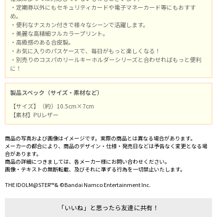
・定期券以外にもセキュリティカードや電子マネーカード等にもおすす
め。
・便利なナスカン付きで様々なシーンで活躍します。
・美麗な高精細フルカラープリント。
・高級感のある合皮製。
・お気に入りのパスケースで、毎日がもっと楽しくなる！
・別売りのコスパのリールキーホルダーシリーズと合わせればもっと便利
に！
製品スペック（サイズ・素材など）
【サイズ】（約）10.5cm×7cm
【素材】PUレザー
商品の写真および画像はイメージです。実際の商品とは異なる場合があります。
メーカーの都合により、商品のデザイン・仕様・発売日などは予告なく変更となる場
合があります。
商品の詳細につきましては、各メーカー様にお問い合わせください。
画像・テキストの無断転載、及びそれに準ずる行為を一切禁止いたします。
THE IDOLM@STER™& ©Bandai Namco Entertainment Inc.
「いいね」と思ったら友達に共有！