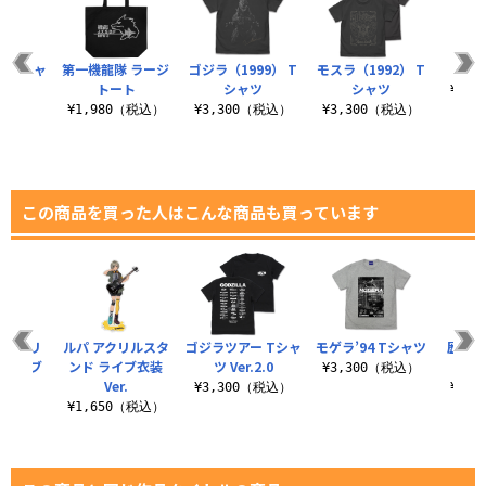
 Tシャ
第一機龍隊 ラージ
ゴジラ（1999） T
モスラ（1992） T
怪獣
2.0
トート
シャツ
シャツ
¥3,
（税込）
¥1,980（税込）
¥3,300（税込）
¥3,300（税込）
この商品を買った人はこんな商品も買っています
 アクリ
ルパ アクリルスタ
ゴジラツアー Tシャ
モゲラ’94 Tシャツ
歴代ゴ
 ライブ
ンド ライブ衣装
ツ Ver.2.0
較表
¥3,300（税込）
r.
Ver.
¥3,300（税込）
¥3,
（税込）
¥1,650（税込）