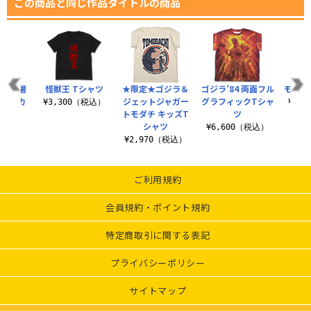
この商品と同じ作品タイトルの商品
ン 二層
怪獣王 Tシャツ
★限定★ゴジラ＆
ゴジラ’84 両面フル
モゲラ’
スマグカ
ジェットジャガー
グラフィックTシャ
¥3,300（税込）
¥3,
プ
トモダチ キッズT
ツ
シャツ
（税込）
¥6,600（税込）
¥2,970（税込）
ご利用規約
会員規約・ポイント規約
特定商取引に関する表記
プライバシーポリシー
サイトマップ