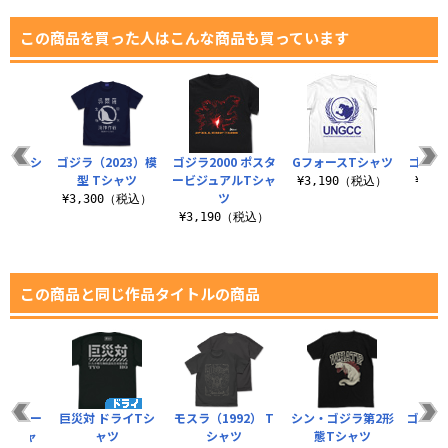
この商品を買った人はこんな商品も買っています
ラ Tシ
ゴジラ（2023）模
ゴジラ2000 ポスタ
GフォースTシャツ
ゴジラ’
ツ
型 Tシャツ
ービジュアルTシャ
¥3,190（税込）
¥3,
ツ
（税込）
¥3,300（税込）
¥3,190（税込）
この商品と同じ作品タイトルの商品
センター
巨災対 ドライTシ
モスラ（1992） T
シン・ゴジラ第2形
ゴジラD
イTシャ
ャツ
シャツ
態Tシャツ