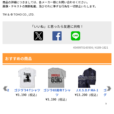
商品の詳細につきましては、各メーカー様にお問い合わせください。
画像・テキストの無断転載、及びそれに準ずる行為を一切禁止いたします。
TM ＆ © TOHO CO., LTD.
「いいね」と思ったら友達に共有！
4549970143936 / 4189-1821
おすすめの商品
’ つまま
ゴジラ’54 Tシャツ
ゴジラ65周年Tシャ
J.X.S.D.F MA-1
ゴジラ’
ラップ
ツ
グラフ
¥3,190（税込）
¥13,200（税込）
税込）
¥3,190（税込）
¥6,