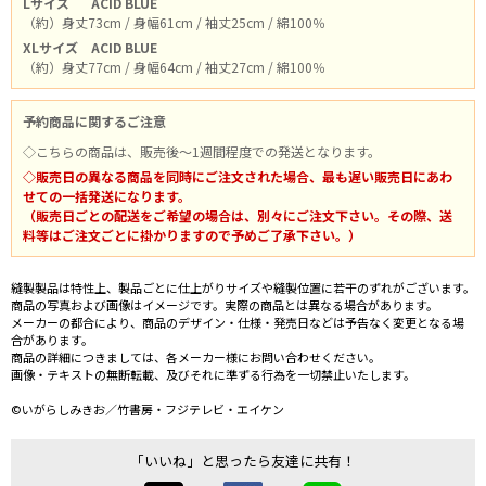
Lサイズ
ACID BLUE
（約）身丈73cm / 身幅61cm / 袖丈25cm / 綿100％
XLサイズ
ACID BLUE
（約）身丈77cm / 身幅64cm / 袖丈27cm / 綿100％
予約商品に関するご注意
◇こちらの商品は、販売後～1週間程度での発送となります。
◇販売日の異なる商品を同時にご注文された場合、最も遅い販売日にあわ
せての一括発送になります。
（販売日ごとの配送をご希望の場合は、別々にご注文下さい。その際、送
料等はご注文ごとに掛かりますので予めご了承下さい。）
縫製製品は特性上、製品ごとに仕上がりサイズや縫製位置に若干のずれがございます。
商品の写真および画像はイメージです。実際の商品とは異なる場合があります。
メーカーの都合により、商品のデザイン・仕様・発売日などは予告なく変更となる場
合があります。
商品の詳細につきましては、各メーカー様にお問い合わせください。
画像・テキストの無断転載、及びそれに準ずる行為を一切禁止いたします。
©いがらしみきお／竹書房・フジテレビ・エイケン
「いいね」と思ったら友達に共有！