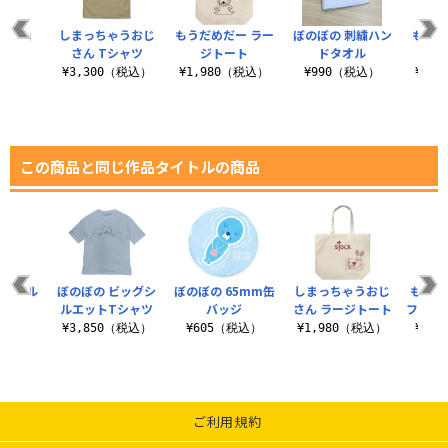
CEO」
しまっちゃうおじ
もうだめだー ラー
ぼのぼの 刺繍ハン
もうだ
ャツ
さん Tシャツ
ジトート
ドタオル
ャツ 
（税込）
¥3,300（税込）
¥1,980（税込）
¥990（税込）
¥3,
この商品と同じ作品タイトルの商品
アクリル
ぼのぼの ビッグシ
ぼのぼの 65mm缶
しまっちゃうおじ
もうだ
ンド
ルエットTシャツ
バッジ
さん ラージトート
フアク
（税込）
¥3,850（税込）
¥605（税込）
¥1,980（税込）
¥1,
ご利用規約