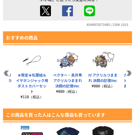
4549970373685 / 2504-1015
おすすめの商品
 アクリ
★限定★松葉紐＆
ベクター・真月零
IV アクリルつまま
九十九
 決闘の
イヤホンジャック用
アクリルつままれ
れ 決闘の記憶Ver.
トラル
r.
ダストカバーセッ
決闘の記憶Ver.
ままれ
¥880（税込）
ト
税込）
¥880（税込）
¥110（税込）
¥8
この商品を買った人はこんな商品も買っています