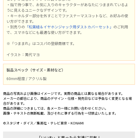
・指で持つ事で、お気に入りのキャラクターがあなたにつままれているよ
うに見えるユニークなデザインです。
・キーホルダー部分を外すことでファスナーマスコットなど、お好みの使
い方ができます。
・別売りの
「松葉紐＆イヤホンジャック用ダストカバーセット」
のご利用
で、スマホなどにも最適な使い方ができます。
※「つままれ」はコスパの登録商標です。
イラスト：萬代マヨ
製品スペック（サイズ・素材など）
60mm程度 / アクリル製
商品の写真および画像はイメージです。実際の商品とは異なる場合があります。
メーカーの都合により、商品のデザイン・仕様・発売日などは予告なく変更となる場
合があります。
商品の詳細につきましては、各メーカー様にお問い合わせください。
画像・テキストの無断転載、及びそれに準ずる行為を一切禁止いたします。
©スタジオ・ダイス／集英社・テレビ東京・KONAMI
「いいね」と思ったら友達に共有！