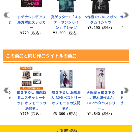
トゲアリ
トゲナシトゲアリ
真ゲッター1「スト
V作戦 RX-78-2 ガン
ザクモ
ッカーセ
屋外対応ステッカ
ナーサンシャイ
ダム Tシャツ
ト
ー
ン」 Tシャツ
¥3,190（税込）
¥3,
税込）
¥770（税込）
¥3,300（税込）
この商品と同じ作品タイトルの商品
描き下ろ
描き下ろし 闇遊戯
描き下ろし 海馬瀬
★限定★描き下ろ
描き下
 80cm
ミニステッカーセ
人 B2タペストリー
し 藤木遊作＆Ai
代 屋
トリー
ット オフモードの
オフモードの決闘
120cmタペストリ
カー 
..
決闘者..
者V..
ー ..
（税込）
¥770（税込）
¥3,300（税込）
¥4,840（税込）
¥7
ご利用規約