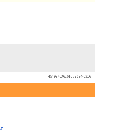
4549970362610 / 7194-0316
スタ