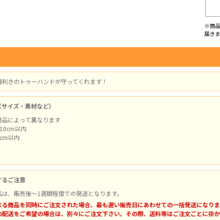
※商
届き
腕利きのトゥーハンドが守ってくれます！
（サイズ・素材など）
商品によって異なります
10cm以内
cm以内
するご注意
品は、販売後～1週間程度での発送となります。
なる商品を同時にご注文された場合、最も遅い販売日にあわせての一括発送になりま
の配送をご希望の場合は、別々にご注文下さい。その際、送料等はご注文ごとに掛か