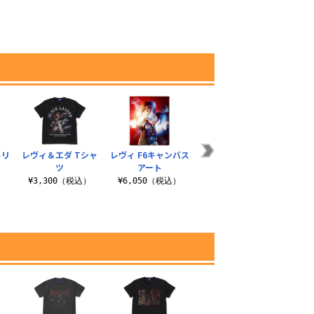
）
トリ
レヴィ＆エダ Tシャ
レヴィ F6キャンバス
エダ Tシャツ
五条 
ツ
アート
¥3,190（税込）
）
¥3,300（税込）
¥6,050（税込）
¥