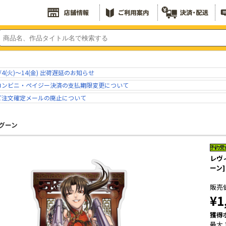
/4(火)～14(金) 出荷遅延のお知らせ
コンビニ・ペイジー決済の支払期限変更について
ご注文確定メールの廃止について
グーン
レヴ
ーン]
販売
¥1
獲得
最大 