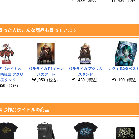
¥1,430（税込）
¥1,430（税込
買った人はこんな商品も買っています
名〈ナイトメ
バラライカ F6キャン
バラライカ アクリル
レヴィ B2タペス
崎狂三 アクリ
バスアート
スタンド
ー
ルスタンド
¥6,050（税込）
¥1,430（税込）
¥3,190（税込
,650（税込）
同じ作品タイトルの商品