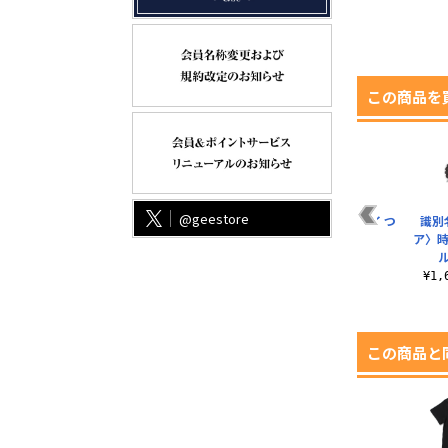
この商品を
@geestore
ャツ
伏黒 恵 つままれ
17号 つままれキーホ
【推しの子】 アイ つ
識別
ルダー
ままれ
ア〉時
¥770（税込）
¥660（税込）
¥770（税込）
¥1
この商品と