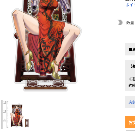
ポイ
数量
■
【
※
約
店
お