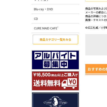
商品の写真および
Blu-ray・DVD
メーカーの都合に
商品の詳細につき
CD
画像・テキストの
©広江礼威／小学
CURE MAID CAFE’
商品カテゴリ一覧をみる
おすすめの