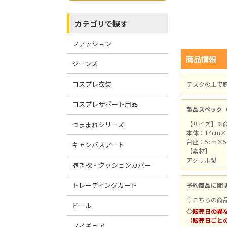
カテゴリで探す
ファッション
商品情報
ジーンズ
コスプレ衣装
デスクの上で
コスプレサポート用品
製品スペック
【サイズ】※
つままれシリーズ
本体：14cm×
台座：5cm×5
キャンバスアート
【素材】
アクリル製
抱き枕・クッションカバー
トレーディングカード
予約商品に関
◇こちらの商
ドール
◇販売日の異
（販売日ごと
フィギュア