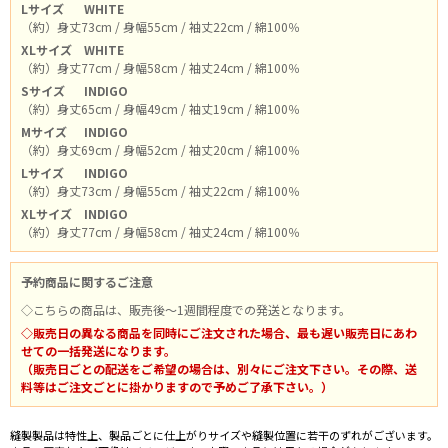
Lサイズ
WHITE
（約）身丈73cm / 身幅55cm / 袖丈22cm / 綿100％
XLサイズ
WHITE
（約）身丈77cm / 身幅58cm / 袖丈24cm / 綿100％
Sサイズ
INDIGO
（約）身丈65cm / 身幅49cm / 袖丈19cm / 綿100％
Mサイズ
INDIGO
（約）身丈69cm / 身幅52cm / 袖丈20cm / 綿100％
Lサイズ
INDIGO
（約）身丈73cm / 身幅55cm / 袖丈22cm / 綿100％
XLサイズ
INDIGO
（約）身丈77cm / 身幅58cm / 袖丈24cm / 綿100％
予約商品に関するご注意
◇こちらの商品は、販売後～1週間程度での発送となります。
◇販売日の異なる商品を同時にご注文された場合、最も遅い販売日にあわ
せての一括発送になります。
（販売日ごとの配送をご希望の場合は、別々にご注文下さい。その際、送
料等はご注文ごとに掛かりますので予めご了承下さい。）
縫製製品は特性上、製品ごとに仕上がりサイズや縫製位置に若干のずれがございます。