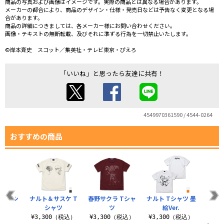
商品の写真および画像はイメージです。実際の商品とは異なる場合があります。
メーカーの都合により、商品のデザイン・仕様・発売日などは予告なく変更となる場
合があります。
商品の詳細につきましては、各メーカー様にお問い合わせください。
画像・テキストの無断転載、及びそれに準ずる行為を一切禁止いたします。
©岸本斉史 スコット／集英社・テレビ東京・ぴえろ
「いいね」と思ったら友達に共有！
4549970361590 / 4544-0264
おすすめの商品
篇 Tシ
ナルト＆サスケ T
春野サクラ Tシャ
ナルト Tシャツ 墨
うず
ツ
シャツ
ツ
絵Ver.
『影分
（税込）
¥3,300（税込）
¥3,300（税込）
¥3,300（税込）