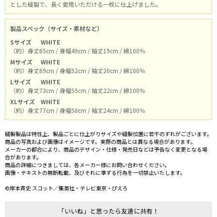
とした縫製で、長く愛用いただける一枚に仕上げました。
製品スペック（サイズ・素材など）
Sサイズ
WHITE
（約）身丈65cm / 身幅49cm / 袖丈19cm / 綿100％
Mサイズ
WHITE
（約）身丈69cm / 身幅52cm / 袖丈20cm / 綿100％
Lサイズ
WHITE
（約）身丈73cm / 身幅55cm / 袖丈22cm / 綿100％
XLサイズ
WHITE
（約）身丈77cm / 身幅58cm / 袖丈24cm / 綿100％
縫製製品は特性上、製品ごとに仕上がりサイズや縫製位置に若干のずれがございます。
商品の写真および画像はイメージです。実際の商品とは異なる場合があります。
メーカーの都合により、商品のデザイン・仕様・発売日などは予告なく変更となる場
合があります。
商品の詳細につきましては、各メーカー様にお問い合わせください。
画像・テキストの無断転載、及びそれに準ずる行為を一切禁止いたします。
©岸本斉史 スコット／集英社・テレビ東京・ぴえろ
「いいね」と思ったら友達に共有！