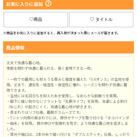
お気に入りに追加
商品
タイトル
※商品をお気に入りに追加すると、再入荷が決まった際にメールが届きます。
商品情報
丈夫で快適な着心地。
季節を問わず快適に着られる、長く愛用できる一枚。
・一枚での着用にも耐えうる厚みと強度を備えた「5.6オンス」の生地を使
用。丈夫で、通気性・吸湿性・保湿性に優れ、シーズンを問わず快適に着
用できます。
・生地には毛羽立ちを抑えた糸を使用し、なめらかな肌触りを実現。
・脇下に縫い目のないフラットな「丸胴タイプ」を採用。洗濯による斜行
（ねじれ）が起きにくく、快適な着心地が続きます。
・首まわりはリブ仕様。着脱がスムーズです。
・Tシャツ内側の肩まわりには、襟伏せテープを取り付ける「タコバインダ
ー始末」を採用。 襟の伸びや型崩れを防ぎ、より快適な着心地を追求しま
した。
・首元や袖口は、2本の糸で縫い付ける「ダブルステッチ」仕様。しっかり