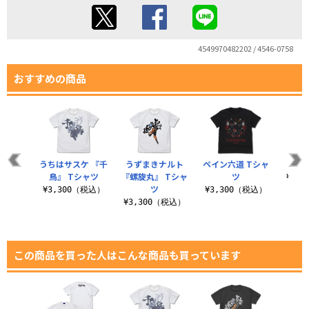
4549970482202 / 4546-0758
おすすめの商品
うちはサスケ 『千
うずまきナルト
ペイン六道 Tシャ
九喇
鳥』 Tシャツ
『螺旋丸』 Tシャ
ツ
¥3,
ツ
¥3,300（税込）
¥3,300（税込）
¥3,300（税込）
この商品を買った人はこんな商品も買っています