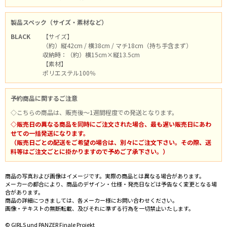
製品スペック（サイズ・素材など）
BLACK
【サイズ】
（約）縦42cm / 横38cm / マチ18cm（持ち手含まず）
収納時：（約）横15cm×縦13.5cm
【素材】
ポリエステル100％
予約商品に関するご注意
◇こちらの商品は、販売後～1週間程度での発送となります。
◇販売日の異なる商品を同時にご注文された場合、最も遅い販売日にあわ
せての一括発送になります。
（販売日ごとの配送をご希望の場合は、別々にご注文下さい。その際、送
料等はご注文ごとに掛かりますので予めご了承下さい。）
商品の写真および画像はイメージです。実際の商品とは異なる場合があります。
メーカーの都合により、商品のデザイン・仕様・発売日などは予告なく変更となる場
合があります。
商品の詳細につきましては、各メーカー様にお問い合わせください。
画像・テキストの無断転載、及びそれに準ずる行為を一切禁止いたします。
© GIRLS und PANZER Finale Projekt