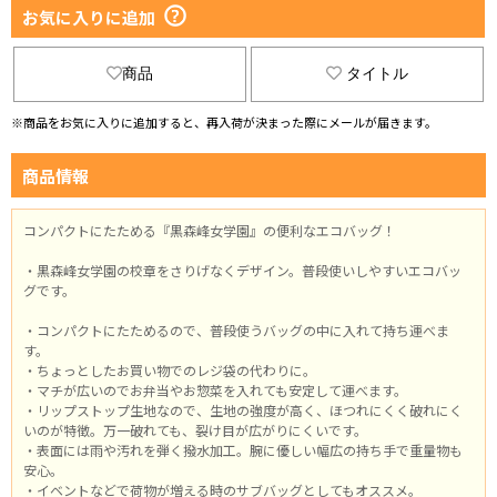
お気に入りに追加
商品
タイトル
※商品をお気に入りに追加すると、再入荷が決まった際にメールが届きます。
商品情報
コンパクトにたためる『黒森峰女学園』の便利なエコバッグ！
・黒森峰女学園の校章をさりげなくデザイン。普段使いしやすいエコバッ
グです。
・コンパクトにたためるので、普段使うバッグの中に入れて持ち運べま
す。
・ちょっとしたお買い物でのレジ袋の代わりに。
・マチが広いのでお弁当やお惣菜を入れても安定して運べます。
・リップストップ生地なので、生地の強度が高く、ほつれにくく破れにく
いのが特徴。万一破れても、裂け目が広がりにくいです。
・表面には雨や汚れを弾く撥水加工。腕に優しい幅広の持ち手で重量物も
安心。
・イベントなどで荷物が増える時のサブバッグとしてもオススメ。