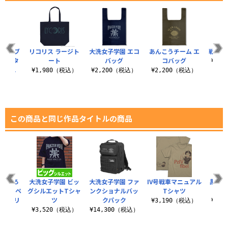
 ハイブ
リコリス ラージト
大洗女子学園 エコ
あんこうチーム エ
戦車道
ェイスタ
ート
バッグ
コバッグ
¥2,
Ver.
¥1,980（税込）
¥2,200（税込）
¥2,200（税込）
（税込）
この商品と同じ作品タイトルの商品
描き下ろ
大洗女子学園 ビッ
大洗女子学園 ファ
IV号戦車マニュアル
黒森峰
 B2タペ
グシルエットTシャ
ンクショナルバッ
Tシャツ
ェッ
ミリタリ
ツ
クパック
¥3,190（税込）
¥5,
.
¥3,520（税込）
¥14,300（税込）
（税込）