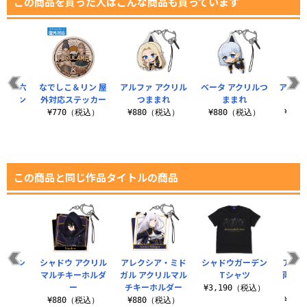
この商品を買った人はこんな商品も買っています
 宝多六
なでしこ＆リン 屋
アルファ アクリル
ベータ アクリルつ
アイ・
ルスタン
外対応ステッカー
つままれ
ままれ
ック
大）
¥770（税込）
¥880（税込）
¥880（税込）
¥3,
（税込）
この商品と同じ作品タイトルの商品
タ Tシ
シャドウ アクリル
アレクシア・ミド
シャドウガーデン
アルフ
ツ
マルチキーホルダ
ガル アクリルマル
Tシャツ
両面フ
ー
チキーホルダー
ッ
（税込）
¥3,190（税込）
¥880（税込）
¥880（税込）
¥6,