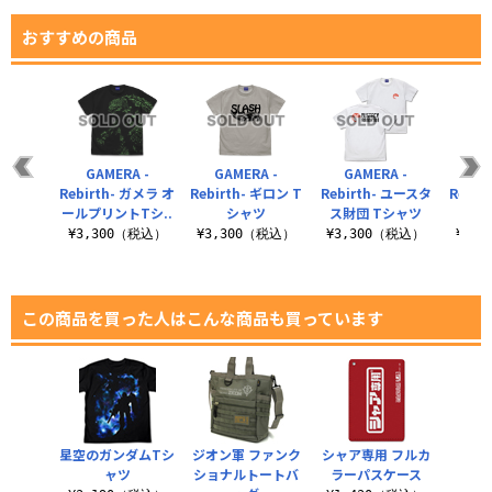
おすすめの商品
GAMERA -
GAMERA -
GAMERA -
GA
Rebirth- ガメラ オ
Rebirth- ギロン T
Rebirth- ユースタ
Rebir
ールプリントTシ..
シャツ
ス財団 Tシャツ
¥3,300（税込）
¥3,300（税込）
¥3,300（税込）
¥3,
この商品を買った人はこんな商品も買っています
星空のガンダムTシ
ジオン軍 ファンク
シャア専用 フルカ
ャツ
ショナルトートバ
ラーパスケース