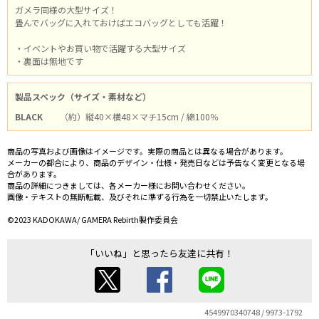
ガメラ同様の大型サイズ！
畳んでバッグに入れておけばエコバッグとしても活躍！
・イベントやお買い物で活躍する大型サイズ
・裏面は無地です
製品スペック（サイズ・素材など）
BLACK
（約）縦40×横48×マチ15cm / 綿100％
商品の写真および画像はイメージです。実際の商品とは異なる場合があります。
メーカーの都合により、商品のデザイン・仕様・発売日などは予告なく変更となる場
合があります。
商品の詳細につきましては、各メーカー様にお問い合わせください。
画像・テキストの無断転載、及びそれに準ずる行為を一切禁止いたします。
©2023 KADOKAWA/ GAMERA Rebirth製作委員会
「いいね」と思ったら友達に共有！
4549970340748 / 9973-1792