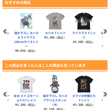
おすすめの商品
仲間たち
描き下ろし ヨハネ
ヨハネ Tシャツ
ライラプス Tシャ
描き下
ャツ
＆ライラプス
ツ
アク
¥3,300（税込）
100cmタペストリ
（税込）
¥3,300（税込）
ー
¥2,
¥6,050（税込）
この商品を買った人はこんな商品も買っています
 エモー
米女 メイ エモーシ
描き下ろし ヨハネ
ヌマヅの仲間たち
ヨハ
Tシャツ
ョナルTシャツ
アクリルスタンド
Tシャツ
¥3,
（大）
（税込）
¥3,300（税込）
¥3,300（税込）
¥2,530（税込）