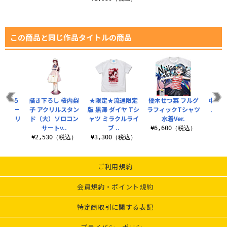
この商品と同じ作品タイトルの商品
描き下ろ
描き下ろし 桜内梨
★限定★流通限定
優木せつ菜 フルグ
中須か
ンスキー
子 アクリルスタン
版 黒澤 ダイヤ Tシ
ラフィックTシャツ
ルつ
タペストリ
ド（大）ソロコン
ャツ ミラクルライ
水着Ver.
サートv..
ブ ..
¥6,600（税込）
¥8
（税込）
¥2,530（税込）
¥3,300（税込）
ご利用規約
会員規約・ポイント規約
特定商取引に関する表記