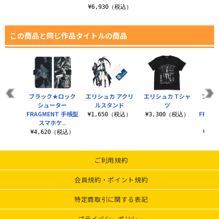
¥6,930（税込）
この商品と同じ作品タイトルの商品
ブラック★ロック
エリシュカ アクリ
エリシュカ Tシャ
ブラッ
シューター
ルスタンド
ツ
シ
FRAGMENT 手帳型
FRAG
¥1,650（税込）
¥3,300（税込）
スマホケ..
ル
¥4,620（税込）
¥6,
ご利用規約
会員規約・ポイント規約
特定商取引に関する表記
プライバシーポリシー