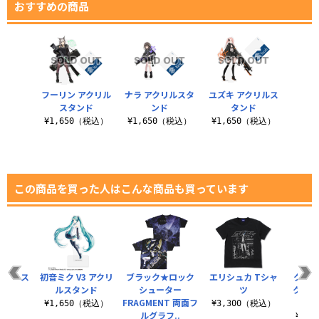
おすすめの商品
フーリン アクリル
ナラ アクリルスタ
ユズキ アクリルス
スタンド
ンド
タンド
¥1,650（税込）
¥1,650（税込）
¥1,650（税込）
この商品を買った人はこんな商品も買っています
3 グラス
初音ミク V3 アクリ
ブラック★ロック
エリシュカ Tシャ
クラ
ルスタンド
シューター
ツ
ク ヴ
（税込）
FRAGMENT 両面フ
¥1,650（税込）
¥3,300（税込）
ルグラフ..
¥3,