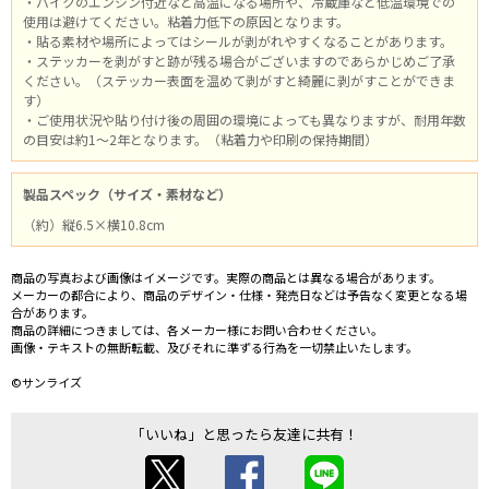
・バイクのエンジン付近など高温になる場所や、冷蔵庫など低温環境での
使用は避けてください。粘着力低下の原因となります。
・貼る素材や場所によってはシールが剥がれやすくなることがあります。
・ステッカーを剥がすと跡が残る場合がございますのであらかじめご了承
ください。（ステッカー表面を温めて剥がすと綺麗に剥がすことができま
す）
・ご使用状況や貼り付け後の周囲の環境によっても異なりますが、耐用年数
の目安は約1～2年となります。（粘着力や印刷の保持期間）
製品スペック（サイズ・素材など）
（約）縦6.5×横10.8cm
商品の写真および画像はイメージです。実際の商品とは異なる場合があります。
メーカーの都合により、商品のデザイン・仕様・発売日などは予告なく変更となる場
合があります。
商品の詳細につきましては、各メーカー様にお問い合わせください。
画像・テキストの無断転載、及びそれに準ずる行為を一切禁止いたします。
©サンライズ
「いいね」と思ったら友達に共有！