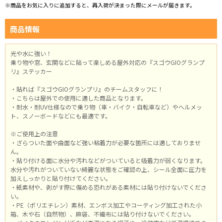
※商品をお気に入りに追加すると、再入荷が決まった際にメールが届きます。
商品情報
光や水に強い！
乗り物や窓、玄関などに貼って楽しめる屋外対応の『スゴウGIOグランプ
リ』ステッカー
・貼れば『スゴウGIOグランプリ』のチームスタッフに！
・こちらは屋外での使用に適した商品となります。
・耐水・耐UV仕様なので乗り物（車・バイク・自転車など）やヘルメッ
ト、スノーボードなどにも最適です。
※ご使用上の注意
・ざらついた面や曲面など強い粘着力が必要な箇所には適しておりませ
ん。
・貼り付ける面に水分や汚れなどがついていると吸着力が弱くなります。
水分や汚れがついていない綺麗な状態をご確認の上、シール全面に圧力を
加えしっかりと貼り付けてください。
・紙素材や、剥がす際に傷める恐れがある素材には貼り付けないでくださ
い。
・PE（ポリエチレン）素材、エンボス加工やコーティング加工された小
箱、木や石（自然物）、麻袋、不織布には貼り付けないでください。