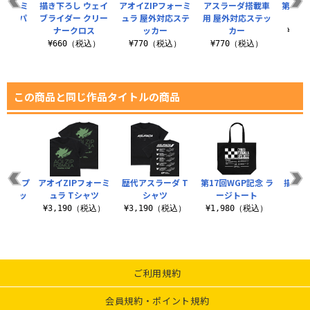
フォーミ
描き下ろし ウェイ
アオイZIPフォーミ
アスラーダ搭載車
第17回
カラーパ
ブライダー クリー
ュラ 屋外対応ステ
用 屋外対応ステッ
ー
ース
ナークロス
ッカー
カー
¥1,
（税込）
¥660（税込）
¥770（税込）
¥770（税込）
この商品と同じ作品タイトルの商品
グランプ
アオイZIPフォーミ
歴代アスラーダ T
第17回WGP記念 ラ
描き下
応ステッ
ュラ Tシャツ
シャツ
ージトート
ヤト
ー
¥3,190（税込）
¥3,190（税込）
¥1,980（税込）
¥6
税込）
ご利用規約
会員規約・ポイント規約