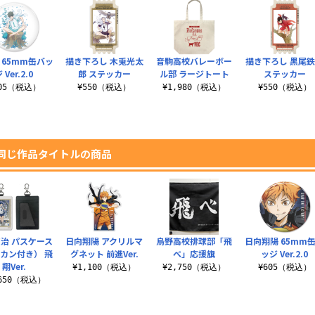
 65mm缶バッ
描き下ろし 木兎光太
音駒高校バレーボー
描き下ろし 黒尾
 Ver.2.0
郎 ステッカー
ル部 ラージトート
ステッカー
605（税込）
¥550（税込）
¥1,980（税込）
¥550（税込）
同じ作品タイトルの商品
治 パスケース
日向翔陽 アクリルマ
烏野高校排球部「飛
日向翔陽 65mm
カン付き） 飛
グネット 前進Ver.
べ」応援旗
ッジ Ver.2.0
翔Ver.
¥1,100（税込）
¥2,750（税込）
¥605（税込）
,650（税込）