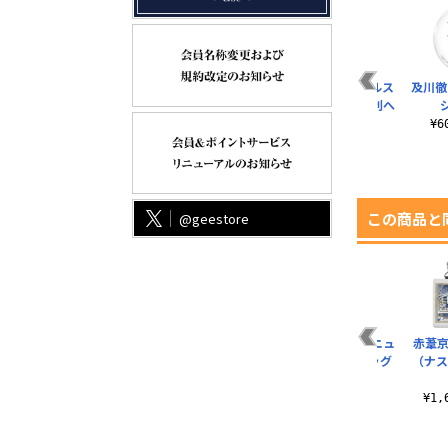
 ア
及川徹 缶バッジ
影山飛雄 缶バッジ
菅原孝支 アクリルス
及川徹
ン
Ver.1.0
Ver.1.0
タンド（大） 勝利へ
ジ
の闘志Ver.
¥605（税込）
¥605（税込）
¥
¥2,530（税込）
この商品と
@geestore
ス
音駒高校バレーボー
「思い出なんかいら
烏野高校排球部 ニュ
赤葦京
飛
ル部 アイコンマーク
ん」稲荷崎高校 グラ
ースペーパーバッグ
（ナス
カレッジ Tシャツ
フィックタグ
¥3,960（税込）
¥3,300（税込）
¥1,430（税込）
¥1