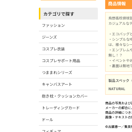
商品情報
カテゴリで探す
烏野高校排球
カジュアルな
ファッション
・エコバッグ
ジーンズ
・シンプルな
は、様々なシ
コスプレ衣装
・エンブレム
無し！？
コスプレサポート用品
・イベントや
・裏面は無地
つままれシリーズ
製品スペック
キャンバスアート
NATURAL
抱き枕・クッションカバー
商品の写真および
トレーディングカード
メーカーの都合に
商品の詳細につき
画像・テキストの
ドール
©古舘春一／集英社
フィギュア