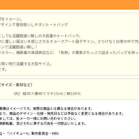
部をイメージ。
デザインで普段使いしやすいトートバッグ
としても活躍間違い無しの大容量のトートバッグ。
中に優しい風合いを感じさせるチョークアート風デザイン。さりげなく日常の中で作
ーンで活躍間違い無し！
やカラー、横断幕の英語表記など、「烏野」の要素がたっぷり詰まったバッグを持っ
お買い物で活躍する大型サイズ。
です。
（サイズ・素材など）
（約）縦40×横48×マチ15cm / 綿100％
画像はイメージです。実際の商品とは異なる場合があります。
より、商品のデザイン・仕様・発売日などは予告なく変更となる場合があります。
ましては、各メーカー様にお問い合わせください。
無断転載、及びそれに準ずる行為を一切禁止いたします。
・「ハイキュー!!」製作委員会・MBS