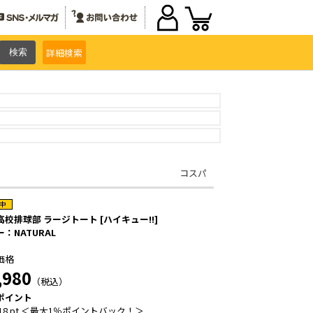
詳細
検索
コスパ
高校排球部 ラージトート [ハイキュー!!]
：NATURAL
価格
,980
（税込）
ポイント
18 pt ＜最大1％ポイントバック！＞