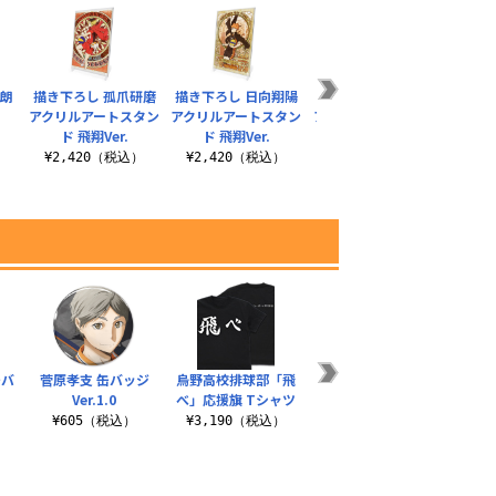
鉄朗
描き下ろし 孤爪研磨
描き下ろし 日向翔陽
描き下ろし 影山飛雄
描き下
アクリルアートスタン
アクリルアートスタン
アクリルアートスタン
ド 飛翔Ver.
ド 飛翔Ver.
ド 飛翔Ver.
¥
¥2,420（税込）
¥2,420（税込）
¥2,420（税込）
缶バ
菅原孝支 缶バッジ
烏野高校排球部「飛
烏野高校排球部「飛
「強
Ver.1.0
べ」応援旗 Tシャツ
べ」横断幕 ジップパ
沢学園
ーカー Ver.2.0
¥605（税込）
¥3,190（税込）
¥8,800（税込）
¥1