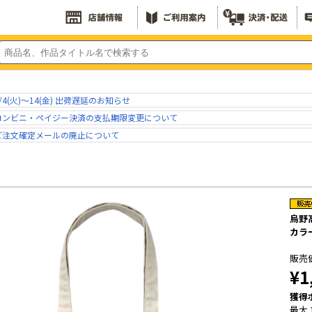
/4(火)～14(金) 出荷遅延のお知らせ
コンビニ・ペイジー決済の支払期限変更について
ご注文確定メールの廃止について
烏野
カラー
販売
¥1
獲得
最大 