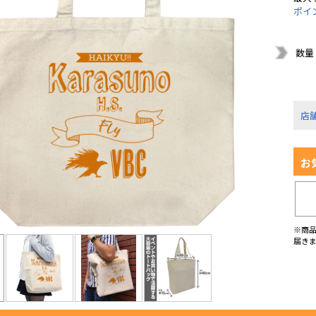
ポイ
数量
店
お
※商
届き