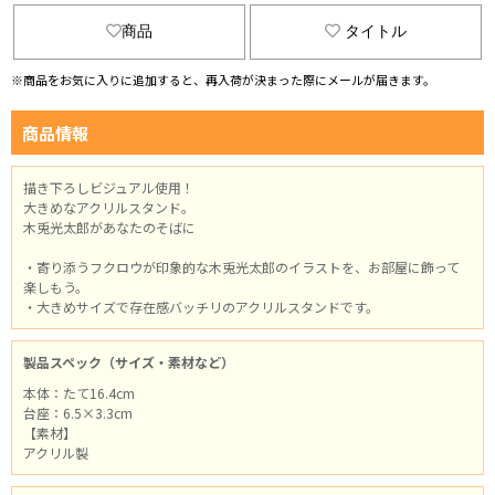
商品
タイトル
※商品をお気に入りに追加すると、再入荷が決まった際にメールが届きます。
商品情報
描き下ろしビジュアル使用！
大きめなアクリルスタンド。
木兎光太郎があなたのそばに
・寄り添うフクロウが印象的な木兎光太郎のイラストを、お部屋に飾って
楽しもう。
・大きめサイズで存在感バッチリのアクリルスタンドです。
製品スペック（サイズ・素材など）
本体：たて16.4cm
台座：6.5×3.3cm
【素材】
アクリル製