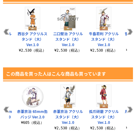
アクリル
西谷夕 アクリルス
二口堅治 アクリル
牛島若利 アクリル
菅原孝
（大）
タンド（大）
スタンド（大）
スタンド（大）
スタ
.0
Ver.1.0
Ver.1.0
Ver.1.0
V
（税込）
¥2,530（税込）
¥2,530（税込）
¥2,530（税込）
¥2,
この商品を買った人はこんな商品も買っています
65mm
赤葦京治 65mm缶
赤葦京治 アクリル
孤爪研磨 アクリル
月島蛍
r.2.0
バッジ Ver.2.0
スタンド（大）
スタンド（大）
タン
Ver.1.0
Ver.1.0
V
税込）
¥605（税込）
¥2,530（税込）
¥2,530（税込）
¥2,