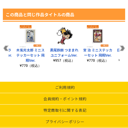
この商品と同じ作品タイトルの商品
フルカラ
木兎光太郎 ミニス
黒尾鉄朗 つままれ
宮 治 ミニステッカ
日向翔
翔Ver.
テッカーセット 飛
ユニフォームVer.
ーセット 飛翔Ver.
トリー
翔Ver.
（税込）
¥957（税込）
¥770（税込）
¥3,
¥770（税込）
ご利用規約
会員規約・ポイント規約
特定商取引に関する表記
プライバシーポリシー