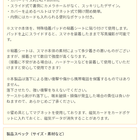
・スライド式で裏側にカメラホールがなく、スッキリしたデザイン。
・カバーを止めるベルトはマグネット式で開け閉め簡単。
・内側にはカードも入れられる便利なポケット付き。
※スマホ本体を、特殊吸着パッドの粘着シートに貼り付けて使用します。
パッドを上にスライドすると、スマホを装着したままで写真撮影が可能で
す。
※粘着シートは、スマホ本体の素材によって多少着きの悪いものがござい
ますが、接着させて数日で強度が高くなります。
（接着に不安がある場合は、ハードケースなどを装着して使用していただ
けますと安心して使用できます）
※本製品は落下による強い衝撃や傷から携帯電話を保護するものではあり
ません。
落下させたり、強い衝撃を与えないでください。
ケースから剥がれ落下し、端末破損・損傷が発生した場合の責任は負いか
ねますので、あらかじめご了承ください。
※留め具としてマグネットを使用しております、磁気カードをカードポケ
ットに入れておくと、磁気データが消失することがあります。
製品スペック（サイズ・素材など）