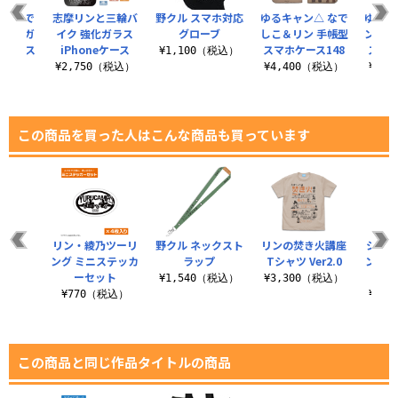
△ なで
志摩リンと三輪バ
野クル スマホ対応
ゆるキャン△ なで
ゆるキ
 強化ガ
イク 強化ガラス
グローブ
しこ＆リン 手帳型
ンプグ
neケース
iPhoneケース
スマホケース148
スマホ
¥1,100（税込）
（税込）
¥2,750（税込）
¥4,400（税込）
¥4,
この商品を買った人はこんな商品も買っています
リン・綾乃ツーリ
野クル ネックスト
リンの焚き火講座
シルエ
ング ミニステッカ
ラップ
Tシャツ Ver2.0
ン ア
ーセット
ー
¥1,540（税込）
¥3,300（税込）
¥770（税込）
¥2,
この商品と同じ作品タイトルの商品