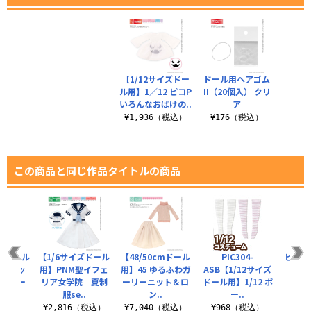
【1/12サイズドー
ドール用ヘアゴム
ル用】1／12 ピコP
II（20個入） クリ
いろんなおばけの..
ア
¥1,936（税込）
¥176（税込）
この商品と同じ作品タイトルの商品
cmドール
【1/6サイズドール
【48/50cmドール
PIC304-
ピコニ
 チェッ
用】PNM聖イフェ
用】45 ゆるふわガ
ASB【1/12サイズ
スプリー
リア女学院 夏制
ーリーニット＆ロ
ドール用】1/12 ボ
¥6
服se..
ン..
ー..
（税込）
¥2,816（税込）
¥7,040（税込）
¥968（税込）