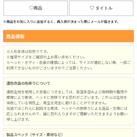
商品
タイトル
※商品をお気に入りに追加すると、再入荷が決まった際にメールが届きます。
商品情報
※人形本体は別売りです。
※推奨サイズをご確認の上お買い求めください。
※ヘッド・ボディ・衣装の種類によっては、サイズが適応しない等、一部ご
利用できないものがございますのでご注意ください。
濃色衣装の色移りについて
濃色生地を使用した衣装につきましては、高温多湿および長時間の着用や
摩擦により素体、ヘッドに色移りする恐れがございます。これらは生地を
染色している特性上、発生を完全に避けることができません。
当店ではこれらに起因する素体、ヘッドへの色移りによる返品・交換には
応じられませんので、誠に恐れ入りますがご理解いただきますようお願い
申し上げます。
製品スペック（サイズ・素材など）