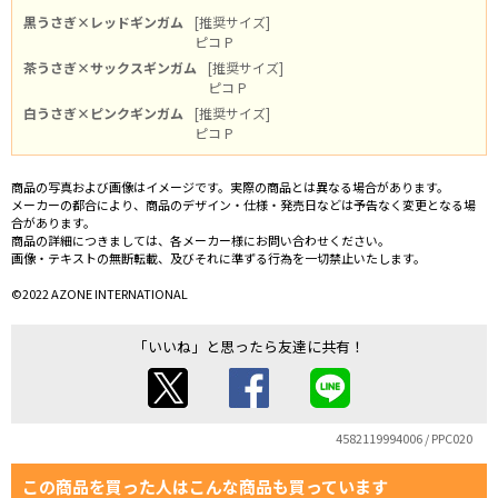
黒うさぎ×レッドギンガム
[推奨サイズ]
ピコ P
茶うさぎ×サックスギンガム
[推奨サイズ]
ピコ P
白うさぎ×ピンクギンガム
[推奨サイズ]
ピコ P
商品の写真および画像はイメージです。実際の商品とは異なる場合があります。
メーカーの都合により、商品のデザイン・仕様・発売日などは予告なく変更となる場
合があります。
商品の詳細につきましては、各メーカー様にお問い合わせください。
画像・テキストの無断転載、及びそれに準ずる行為を一切禁止いたします。
©2022 AZONE INTERNATIONAL
「いいね」と思ったら友達に共有！
4582119994006 / PPC020
この商品を買った人はこんな商品も買っています