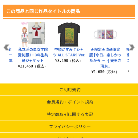
この商品と同じ作品タイトルの商品
流通限定
私立浦の星女学院
中須かすみ Tシャ
★限定★流通限定
描き下
ースクー
夏制服2・3年生共
ツ ALL STARS Ver.
版 [今日、楽しかっ
南 パ
 星空凛
通ジャケット
たから……] 天王寺
スカン
¥3,190（税込）
璃奈..
コ
¥21,450（税込）
（税込）
¥1,650（税込）
¥1,
ご利用規約
会員規約・ポイント規約
特定商取引に関する表記
プライバシーポリシー