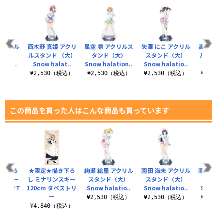
アクリル
西木野 真姫 アクリ
星空 凛 アクリルス
矢澤 にこ アクリル
高坂 
（大）
ルスタンド （大）
タンド（大）
スタンド（大）
ルス
atio..
Snow halat..
Snow halation..
Snow halatio..
Snow
（税込）
¥2,530（税込）
¥2,530（税込）
¥2,530（税込）
¥2,
この商品を買った人はこんな商品も買っています
描き下ろ
★限定★描き下ろ
絢瀬 絵里 アクリル
園田 海未 アクリル
南 こ
ンスキー
し ミナリンスキー
スタンド（大）
スタンド（大）
スタ
ィックT
120cm タペストリ
Snow halatio..
Snow halatio..
Snow 
ツ
ー
¥2,530（税込）
¥2,530（税込）
¥2,
（税込）
¥4,840（税込）