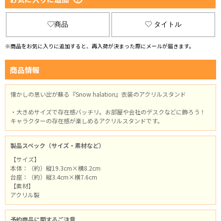
商品
タイトル
※商品をお気に入りに追加すると、再入荷が決まった際にメールが届きます。
商品情報
懐かしの思い出が蘇る『Snow halation』衣装のアクリルスタンド
・大きめサイズで存在感バッチリ。お部屋や会社のデスクなどに飾ろう！
キャラクターの存在感が楽しめるアクリルスタンドです。
製品スペック（サイズ・素材など）
【サイズ】
本体：（約）縦19.3cm×横8.2cm
台座：（約）縦3.4cm×横7.6cm
【素材】
アクリル製
予約商品に関するご注意