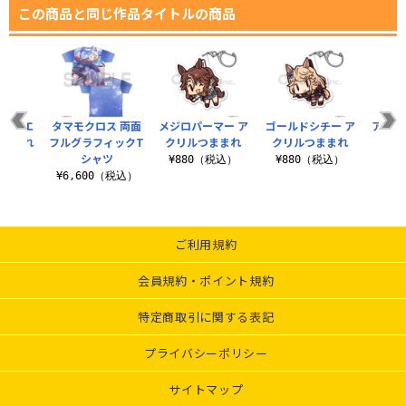
この商品と同じ作品タイトルの商品
タルマエ
タマモクロス 両面
メジロパーマー ア
ゴールドシチー ア
アドマ
つままれ
フルグラフィックT
クリルつままれ
クリルつままれ
クリ
シャツ
税込）
¥880（税込）
¥880（税込）
¥8
¥6,600（税込）
ご利用規約
会員規約・ポイント規約
特定商取引に関する表記
プライバシーポリシー
サイトマップ