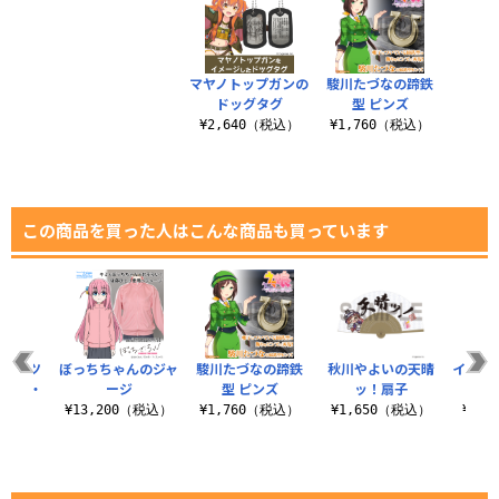
マヤノトップガンの
駿川たづなの蹄鉄
ドッグタグ
型 ピンズ
¥2,640（税込）
¥1,760（税込）
この商品を買った人はこんな商品も買っています
Tシャツ
ぼっちちゃんのジャ
駿川たづなの蹄鉄
秋川やよいの天晴
イキっ
27点・
ージ
型 ピンズ
ッ！扇子
.
¥13,200（税込）
¥1,760（税込）
¥1,650（税込）
¥3,
（税込）