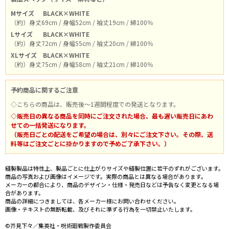
Mサイズ
BLACK×WHITE
（約）身丈69cm / 身幅52cm / 袖丈19cm / 綿100％
Lサイズ
BLACK×WHITE
（約）身丈72cm / 身幅55cm / 袖丈20cm / 綿100％
XLサイズ
BLACK×WHITE
（約）身丈75cm / 身幅58cm / 袖丈21cm / 綿100％
予約商品に関するご注意
◇こちらの商品は、販売後～1週間程度での発送となります。
◇販売日の異なる商品を同時にご注文された場合、最も遅い販売日にあわ
せての一括発送になります。
（販売日ごとの配送をご希望の場合は、別々にご注文下さい。その際、送
料等はご注文ごとに掛かりますので予めご了承下さい。）
縫製製品は特性上、製品ごとに仕上がりサイズや縫製位置に若干のずれがございます。
商品の写真および画像はイメージです。実際の商品とは異なる場合があります。
メーカーの都合により、商品のデザイン・仕様・発売日などは予告なく変更となる場
合があります。
商品の詳細につきましては、各メーカー様にお問い合わせください。
画像・テキストの無断転載、及びそれに準ずる行為を一切禁止いたします。
©芥見下々／集英社・呪術廻戦製作委員会