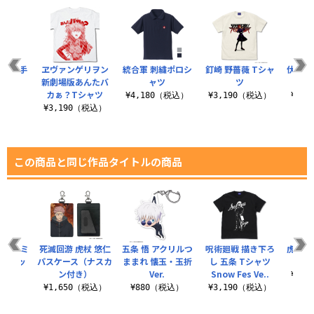
機 薄手
ヱヴァンゲリヲン
統合軍 刺繍ポロシ
釘崎 野薔薇 Tシャ
伏黒 恵
ーカー
新劇場版あんたバ
ャツ
ツ
カぁ？Tシャツ
（税込）
¥4,180（税込）
¥3,190（税込）
¥3,
¥3,190（税込）
この商品と同じ作品タイトルの商品
ンダ ミ
死滅回游 虎杖 悠仁
五条 悟 アクリルつ
呪術廻戦 描き下ろ
虎杖 
カーセッ
パスケース（ナスカ
ままれ 懐玉・玉折
し 五条 Tシャツ
ン付き）
Ver.
Snow Fes Ve..
¥3,
税込）
¥1,650（税込）
¥880（税込）
¥3,190（税込）