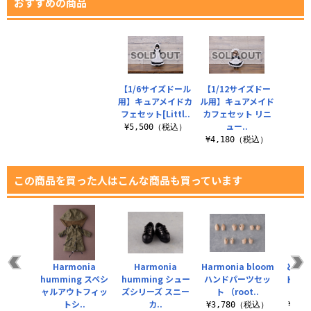
おすすめの商品
【1/6サイズドール
【1/12サイズドー
用】キュアメイドカ
ル用】キュアメイド
フェセット[Littl..
カフェセット リニ
ュー..
¥5,500（税込）
¥4,180（税込）
この商品を買った人はこんな商品も買っています
Harmonia
Harmonia
Harmonia bloom
どこで
humming スペシ
humming シュー
ハンドパーツセッ
トロ 
ャルアウトフィッ
ズシリーズ スニー
ト （root..
トシ..
カ..
¥3,780（税込）
¥1,