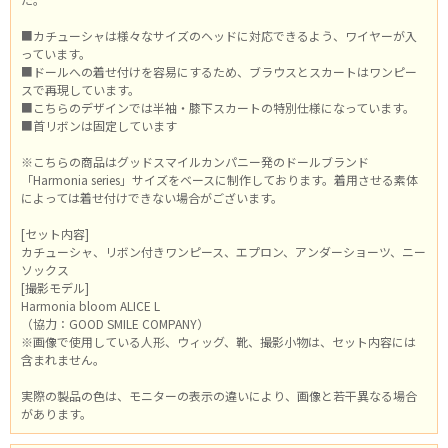
■カチューシャは様々なサイズのヘッドに対応できるよう、ワイヤーが入
っています。
■ドールへの着せ付けを容易にするため、ブラウスとスカートはワンピー
スで再現しています。
■こちらのデザインでは半袖・膝下スカートの特別仕様になっています。
■首リボンは固定しています
※こちらの商品はグッドスマイルカンパニー発のドールブランド
「Harmonia series」サイズをベースに制作しております。着用させる素体
によっては着せ付けできない場合がございます。
[セット内容]
カチューシャ、リボン付きワンピース、エプロン、アンダーショーツ、ニー
ソックス
[撮影モデル]
Harmonia bloom ALICE L
（協力：GOOD SMILE COMPANY）
※画像で使用している人形、ウィッグ、靴、撮影小物は、セット内容には
含まれません。
実際の製品の色は、モニターの表示の違いにより、画像と若干異なる場合
があります。