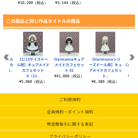
¥10,200（税込）
¥3,144（税込）
この商品と同じ作品タイトルの商品
cmドール
【1/12サイズドー
Harmoniaキュア
【Harmoniaシリ
CU
メイドカ
ル用】キュアメイド
メイドカフェセッ
ーズドール用】キュ
CAFE
（50..
カフェセット
ト 01
アメイドカフェセッ
ア
II（11..
ト..
（税込）
¥41,800（税込）
¥1,
¥5,060（税込）
¥6,380（税込）
ご利用規約
会員規約・ポイント規約
特定商取引に関する表記
プライバシーポリシー