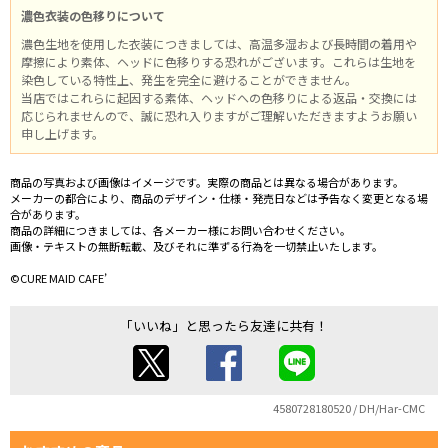
濃色衣装の色移りについて
濃色生地を使用した衣装につきましては、高温多湿および長時間の着用や
摩擦により素体、ヘッドに色移りする恐れがございます。これらは生地を
染色している特性上、発生を完全に避けることができません。
当店ではこれらに起因する素体、ヘッドへの色移りによる返品・交換には
応じられませんので、誠に恐れ入りますがご理解いただきますようお願い
申し上げます。
商品の写真および画像はイメージです。実際の商品とは異なる場合があります。
メーカーの都合により、商品のデザイン・仕様・発売日などは予告なく変更となる場
合があります。
商品の詳細につきましては、各メーカー様にお問い合わせください。
画像・テキストの無断転載、及びそれに準ずる行為を一切禁止いたします。
©CURE MAID CAFE’
「いいね」と思ったら友達に共有！
4580728180520 / DH/Har-CMC