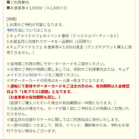
■ご利用案内
■お食事券￥3,000分（￥1,000×3）
[特典]
1.お席のご予約が可能になります。
予約方法についてはこちら
2.キュアメイドカフェのイベント優待（クリスマスパーティーなど）
3.お誕生月に日替わりケーキを一品無料（1回限り）
4.キュアメイドカフェ お食事券￥3,000分進呈（グッズやチケット購入に使
用できません。）
※各特典ご利用の際にサポーターカードをご提示ください。
※お席のご予約や特典に関しましては、同封のご利用案内または、
キュア
メイドカフェWEBページ
をご確認ください。
※サポーターカードの所持はお一人様一枚までとなります。
※通販にて新規サポーターカードをご注文の方のみ、有効期限は入金確認
日より「1年プラス1週間」となります。
（お食事券の有効期限も同じ。）
（店頭でご購入いただいた場合の有効期限は一年間となります。）
※入金済みの場合でも、カードが届く前にご予約などの特典はご利用いた
だけません。
※誕生月の日替わりケーキに関してはご利用当日に受付いたします。
※一部の日程につきまして、貸切、イベント、棚卸等のため、予約をお受
付できない場合もございます。