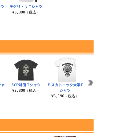
ャツ
テケリ・リ Tシャツ
¥3,300（税込）
）
シャ
SCP財団 Tシャツ
ミスカトニック大学T
リコリス セカンド ド
名状し
シャツ
ライTシャツ
の
¥3,300（税込）
）
¥3,190（税込）
¥3,520（税込）
¥3