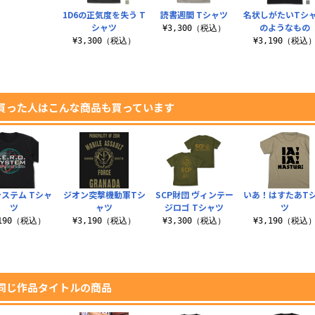
1D6の正気度を失う T
読書週間 Tシャツ
名状しがたいTシ
シャツ
のようなもの
¥3,300（税込）
¥3,300（税込）
¥3,190（税込
買った人はこんな商品も買っています
ステム Tシャ
ジオン突撃機動軍Tシ
SCP財団 ヴィンテー
いあ！はすたあT
ツ
ャツ
ジロゴ Tシャツ
ツ
,190（税込）
¥3,190（税込）
¥3,300（税込）
¥3,190（税込
同じ作品タイトルの商品