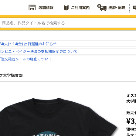
/4(火)～14(金) 出荷遅延のお知らせ
コンビニ・ペイジー決済の支払期限変更について
ご注文確定メールの廃止について
ク大学購買部
ミス
大学
販売
¥3
獲得
最大 