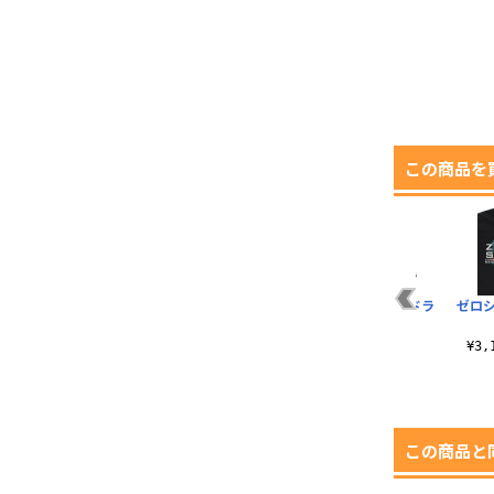
この商品を
ー
ジオン公国軍 MA-1ジ
ジオン軍 リラックス
マフティー 薄手ドラ
ゼロシ
ャケット
ジーンズ
イパーカー
¥13,200（税込）
¥8,580（税込）
¥6,380（税込）
¥3
この商品と