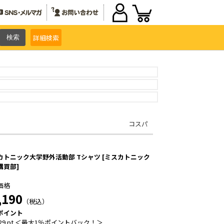
詳細
検索
コスパ
カトニック大学野外活動部 Tシャツ [ミスカトニック
購買部]
価格
,190
（税込）
ポイント
29 pt ＜最大1％ポイントバック！＞