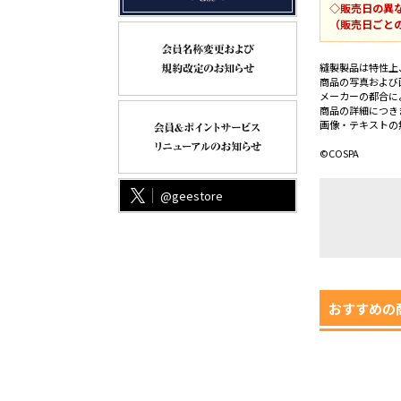
◇販売日の異
（販売日ごと
縫製製品は特性上
商品の写真および
メーカーの都合に
商品の詳細につき
画像・テキストの
©COSPA
@geestore
おすすめの