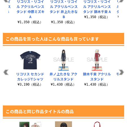
・リコイ
リコリス・リコイ
リコリス・リコイ
リコリス・リコイ
リコ
ルペンス
ル アクリルペンス
ル アクリルペンス
ル アクリルペンス
ル ア
ルミ B
タンド 中原ミズキ
タンド 井上たきな
タンド 錦木千束 A
タンド
A
B
（税込）
¥1,350（税込）
¥1,
¥1,350（税込）
¥1,350（税込）
この商品を買った人はこんな商品も買っています
リコリス セカンド
井ノ上たきな アク
錦木千束 アクリル
千束＆
カレッジTシャツ
リルスタンド
スタンド
¥3,190（税込）
¥1,430（税込）
¥1,430（税込）
¥9
この商品と同じ作品タイトルの商品