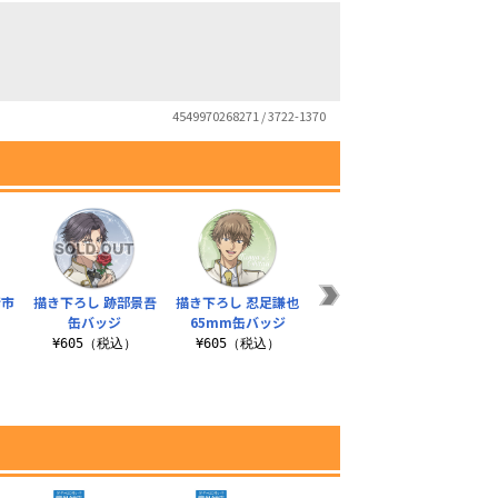
4549970268271 / 3722-1370
精市
描き下ろし 跡部景吾
描き下ろし 忍足謙也
描き下ろし 手塚国光
描き
缶バッジ
65mm缶バッジ
缶バッジ
¥605（税込）
¥605（税込）
¥605（税込）
¥