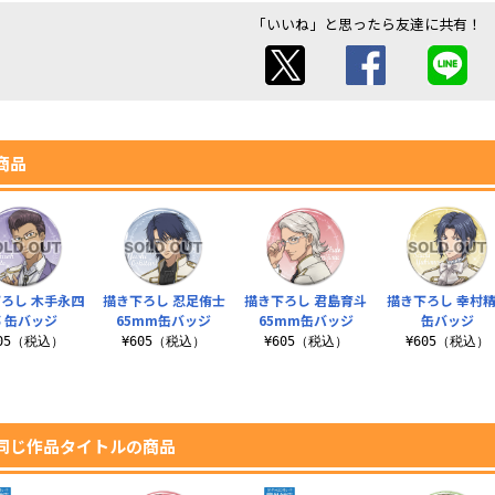
「いいね」と思ったら友達に共有！
商品
ろし 木手永四
描き下ろし 忍足侑士
描き下ろし 君島育斗
描き下ろし 幸村
 缶バッジ
65mm缶バッジ
65mm缶バッジ
缶バッジ
605（税込）
¥605（税込）
¥605（税込）
¥605（税込）
同じ作品タイトルの商品