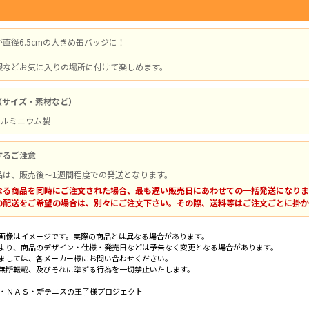
直径6.5cmの大きめ缶バッジに！
服などお気に入りの場所に付けて楽しめます。
（サイズ・素材など）
/ アルミニウム製
するご注意
品は、販売後～1週間程度での発送となります。
なる商品を同時にご注文された場合、最も遅い販売日にあわせての一括発送になりま
の配送をご希望の場合は、別々にご注文下さい。その際、送料等はご注文ごとに掛か
画像はイメージです。実際の商品とは異なる場合があります。
より、商品のデザイン・仕様・発売日などは予告なく変更となる場合があります。
ましては、各メーカー様にお問い合わせください。
無断転載、及びそれに準ずる行為を一切禁止いたします。
社・ＮＡＳ・新テニスの王子様プロジェクト