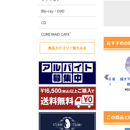
Blu-ray・DVD
CD
CURE MAID CAFE’
おすすめの
商品カテゴリ一覧をみる
描き下ろし 不二周助
描き下ろし 仁王雅治
描き下ろし 平古場 凛
描き下
65mm缶バッジ
65mm缶バッジ
65mm缶バッジ
郎
¥605（税込）
¥605（税込）
¥605（税込）
¥
この商品と