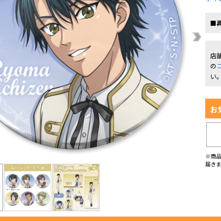
■
店
の
い
お
※商
届き