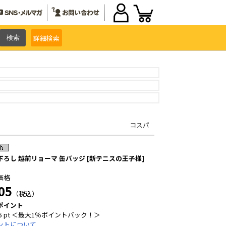
詳細
検索
コスパ
下ろし 越前リョーマ 缶バッジ [新テニスの王子様]
価格
05
（税込）
ポイント
5 pt ＜最大1％ポイントバック！＞
ントについて