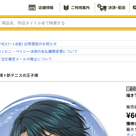
/4(火)～14(金) 出荷遅延のお知らせ
コンビニ・ペイジー決済の支払期限変更について
ご注文確定メールの廃止について
様
新テニスの王子様
描き
販売
¥6
獲得
最大 
ポイ