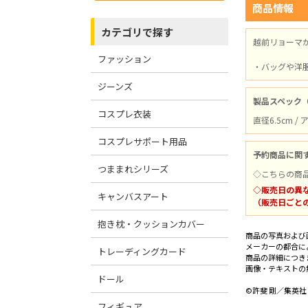
商品情報
カテゴリで探す
越前リョーマが
ファッション
・バッグや洋
ジーンズ
製品スペック
コスプレ衣装
直径6.5cm 
コスプレサポート用品
予約商品に関
つままれシリーズ
◇こちらの商
◇販売日の異
キャンバスアート
（販売日ごと
抱き枕・クッションカバー
商品の写真および
メーカーの都合に
トレーディングカード
商品の詳細につき
画像・テキストの
ドール
©許斐 剛／集英
フィギュア