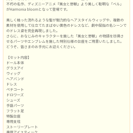
不朽の名作、ディズニーアニメ『美女と野獣』より美しく聡明な「ベル」
がHarmonia bloomとなって登場です。
美しく結った流れるような髪が魅力的なヘアスタイルウィッグや、複数の
素材を使用して仕立てたまばゆい黄色のドレスなど、劇中屈指の名シーンで
のドレス姿を完全再現しました。
さらに、おなじみのキャラクターを施した「美女と野獣」の物語を彷彿さ
せるパーツやエンブレムを施した特別仕様の台座をご用意いたしました。
どうぞ、皆さまのお手元にお迎えください。
【セット内容】
ドール本体
グラスアイ
ウィッグ
ヘアバンド
ドレス
ペチコート
ドロワーズ
シューズ
手袋パーツ
フラット足
特製台座
専用支柱
ストーリープレート
専用アイスティック