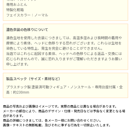
専用おふとん
特製化粧箱
フェイスカラー：ノーマル
濃色衣装の色移りについて
濃色生地を使用した衣装につきましては、高温多湿および長時間の着用や
摩擦により素体、ヘッドに色移りする恐れがございます。これらは生地を
染色している特性上、発生を完全に避けることができません。
当店ではこれらに起因する素体、ヘッドへの色移りによる返品・交換には
応じられませんので、誠に恐れ入りますがご理解いただきますようお願い
申し上げます。
製品スペック（サイズ・素材など）
プラスチック製 塗装済可動フィギュア・ノンスケール・専用台座付属・全
高：約230mm
商品の写真および画像はイメージです。実際の商品とは異なる場合があります。
メーカーの都合により、商品のデザイン・仕様・発売日などは予告なく変更となる場
合があります。
商品の詳細につきましては、各メーカー様にお問い合わせください。
画像・テキストの無断転載、及びそれに準ずる行為を一切禁止いたします。