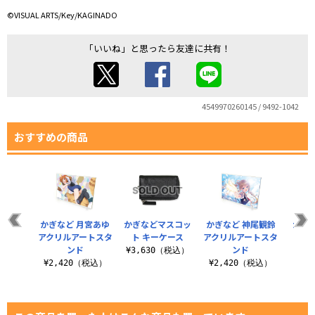
©VISUAL ARTS/Key/KAGINADO
「いいね」と思ったら友達に共有！
4549970260145 / 9492-1042
おすすめの商品
かぎなど 月宮あゆ
かぎなどマスコッ
かぎなど 神尾観鈴
かぎ
アクリルアートスタ
ト キーケース
アクリルアートスタ
¥9
ンド
ンド
¥3,630（税込）
¥2,420（税込）
¥2,420（税込）