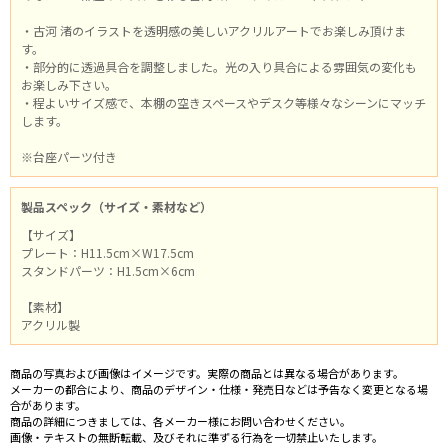
・古河 渚のイラストを透明感の美しいアクリルアートでお楽しみ頂けま
す。
・部分的に透過具合を調整しました。光の入り具合による雰囲気の変化も
お楽しみ下さい。
・程よいサイズ感で、本棚の空きスペースやデスク等様々なシーンにマッチ
します。
※台座パーツ付き
製品スペック（サイズ・素材など）
【サイズ】
プレート：H11.5cm×W17.5cm
スタンドパーツ：H1.5cm×6cm
【素材】
アクリル製
商品の写真および画像はイメージです。実際の商品とは異なる場合があります。
メーカーの都合により、商品のデザイン・仕様・発売日などは予告なく変更となる場
合があります。
商品の詳細につきましては、各メーカー様にお問い合わせください。
画像・テキストの無断転載、及びそれに準ずる行為を一切禁止いたします。