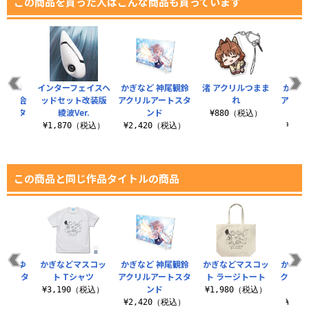
この商品を買った人はこんな商品も買っています
歳・櫻
インターフェイスヘ
かぎなど 神尾観鈴
渚 アクリルつまま
かぎな
 生徒会
ッドセット改装版
アクリルアートスタ
れ
アクリ
リルスタ
綾波Ver.
ンド
¥880（税込）
ド
¥1,870（税込）
¥2,420（税込）
¥2,
（税込）
この商品と同じ作品タイトルの商品
月宮あゆ
かぎなどマスコッ
かぎなど 神尾観鈴
かぎなどマスコッ
かぎなど
ートスタ
ト Tシャツ
アクリルアートスタ
ト ラージトート
クリル
ド
ンド
¥3,190（税込）
¥1,980（税込）
（税込）
¥2,420（税込）
¥2,