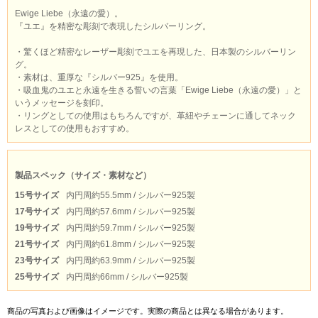
Ewige Liebe（永遠の愛）。
¥6,050（税込）
『ユエ』を精密な彫刻で表現したシルバーリング。
・驚くほど精密なレーザー彫刻でユエを再現した、日本製のシルバーリン
グ。
ユエ＆シア 120cmビッグタ
・素材は、重厚な『シルバー925』を使用。
オル
・吸血鬼のユエと永遠を生きる誓いの言葉「Ewige Liebe（永遠の愛）」と
いうメッセージを刻印。
¥4,620（税込）
・リングとしての使用はもちろんですが、革紐やチェーンに通してネック
レスとしての使用もおすすめ。
ユエ 120cmビッグタオル
製品スペック（サイズ・素材など）
¥4,620（税込）
15号サイズ
内円周約55.5mm / シルバー925製
17号サイズ
内円周約57.6mm / シルバー925製
19号サイズ
内円周約59.7mm / シルバー925製
ユエ フルグラフィックTシ
ャツ ver2.0
21号サイズ
内円周約61.8mm / シルバー925製
23号サイズ
内円周約63.9mm / シルバー925製
¥6,600（税込）
25号サイズ
内円周約66mm / シルバー925製
商品の写真および画像はイメージです。実際の商品とは異なる場合があります。