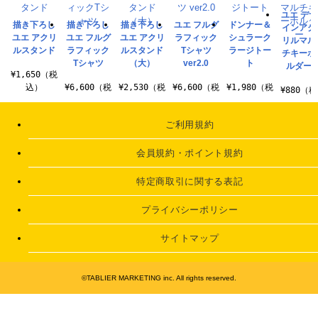
ユエ デザ
描き下ろし
描き下ろし
描き下ろし
ユエ フルグ
ドンナー＆
インアク
ユエ アクリ
ユエ フルグ
ユエ アクリ
ラフィック
シュラーク
リルマル
ルスタンド
ラフィック
ルスタンド
Tシャツ
ラージトー
チキーホ
Tシャツ
（大）
ver2.0
ト
ルダー
¥1,650（税
込）
¥6,600（税
¥2,530（税
¥6,600（税
¥1,980（税
¥880（税
込）
込）
込）
込）
込）
ご利用規約
会員規約・ポイント規約
特定商取引に関する表記
プライバシーポリシー
サイトマップ
©TABLIER MARKETING inc. All rights reserved.