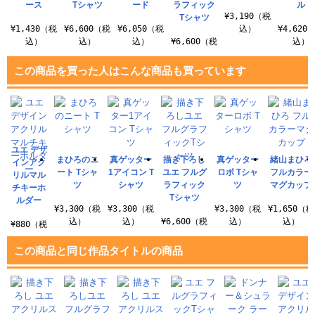
ース
Tシャツ
ード
ラフィック
ル
¥3,190（税
Tシャツ
¥1,430（税
¥6,600（税
¥6,050（税
込）
¥4,620
込）
込）
込）
¥6,600（税
込）
込）
この商品を買った人はこんな商品も買っています
ユエ デザ
まひろのニ
真ゲッター
描き下ろし
真ゲッター
緒山まひろ
インアク
ート Tシャ
1アイコン T
ユエ フルグ
ロボ Tシャ
フルカラー
リルマル
ツ
シャツ
ラフィック
ツ
マグカップ
チキーホ
Tシャツ
ルダー
¥3,300（税
¥3,300（税
¥3,300（税
¥1,650（税
込）
込）
¥6,600（税
込）
込）
¥880（税
込）
込）
この商品と同じ作品タイトルの商品