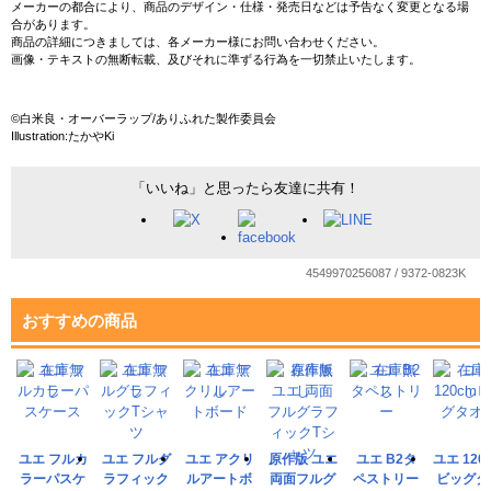
メーカーの都合により、商品のデザイン・仕様・発売日などは予告なく変更となる場
合があります。
商品の詳細につきましては、各メーカー様にお問い合わせください。
画像・テキストの無断転載、及びそれに準ずる行為を一切禁止いたします。
©白米良・オーバーラップ/ありふれた製作委員会
Illustration:たかやKi
「いいね」と思ったら友達に共有！
4549970256087 / 9372-0823K
おすすめの商品
ユエ フルカ
ユエ フルグ
ユエ アクリ
原作版 ユエ
ユエ B2タ
ユエ 120
ラーパスケ
ラフィック
ルアートボ
両面フルグ
ペストリー
ビッグタ