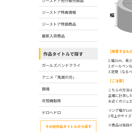
ジーストア先行販売商品
ジーストア特典情報
ジーストア特価商品
最新入荷商品
【用意するも
作品タイトルで探す
1.幅2cm、
ガールズバンドクライ
2.ボールペン
3.定規（なる
アニメ「鬼滅の刃」
【ご注意】
銀魂
こちらの方法
正確に計測し
攻殻機動隊
お近くのジュ
リング幅が1
ドロヘドロ
1号上のサイ
※商品は独自
その他作品タイトルから探す