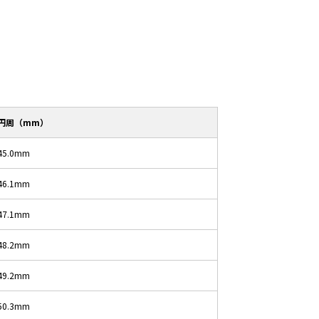
円周（mm）
45.0mm
46.1mm
47.1mm
48.2mm
49.2mm
50.3mm