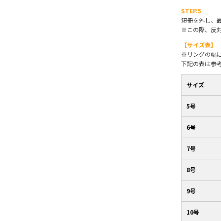
STEP.5
短冊を外し、
※この際、反
【サイズ表】
※リングの幅
下記の表は参
サイズ
5号
6号
7号
8号
9号
10号