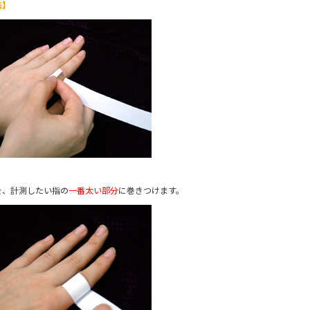
法】
を、計測したい指の
一番太い部分
に巻きつけます。