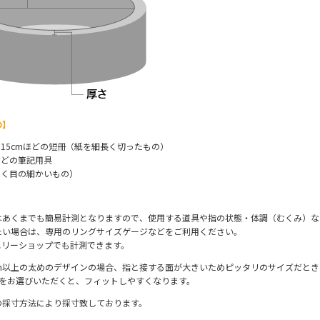
の】
長さ15cmほどの短冊（紙を細長く切ったもの）
などの筆記用具
べく目の細かいもの）
はあくまでも簡易計測となりますので、使用する道具や指の状態・体調（むくみ）な
たい場合は、専用のリングサイズゲージなどをご利用ください。
エリーショップでも計測できます。
cm以上の太めのデザインの場合、指と接する面が大きいためピッタリのサイズだと
ズをお選びいただくと、フィットしやすくなります。
の採寸方法により採寸致しております。