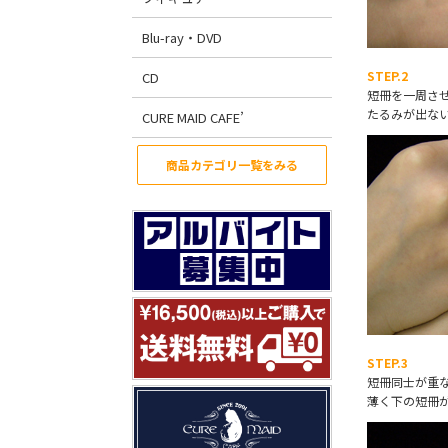
Blu-ray・DVD
STEP.2
CD
短冊を一周さ
たるみが出な
CURE MAID CAFE’
商品カテゴリ一覧をみる
STEP.3
短冊同士が重
薄く下の短冊