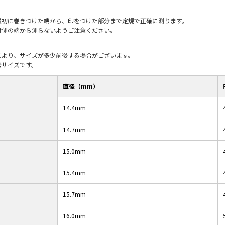
最初に巻きつけた端から、印をつけた部分まで定規で正確に測ります。
対側の端から測らないようご注意ください。
により、サイズが多少前後する場合がございます。
考サイズです。
直径（mm）
14.4mm
14.7mm
15.0mm
15.4mm
15.7mm
16.0mm