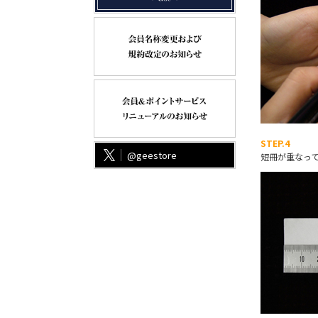
STEP.4
@geestore
短冊が重なっ