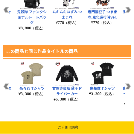
 Tシャ
鬼殺隊 ファンクシ
ムキムキねずみ つ
竈門禰豆子 つまま
宇髄天
ョナルトートバッ
ままれ
れ 鬼化進行時Ver.
抜
グ
（税込）
¥770（税込）
¥770（税込）
¥7
¥8,800（税込）
この商品と同じ作品タイトルの商品
 つまま
茶々丸 Tシャツ
甘露寺蜜璃 薄手ド
鬼殺隊 Tシャツ
竈門炭
er.
ライパーカー
ース（
¥3,300（税込）
¥3,300（税込）
税込）
¥6,380（税込）
¥1,
ご利用規約