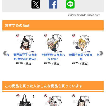
4549970252645 / 0242-0652
おすすめの商品
つままれ
竈門禰豆子 つまま
宇髄天元 つままれ
煉獄千寿郎 つまま
妓夫太
er.
れ 鬼化進行時Ver.
抜刀Ver.
れ
¥7
税込）
¥770（税込）
¥770（税込）
¥770（税込）
この商品を買った人はこんな商品も買っています