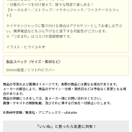
・付属のパーツを付け替えて、様々な用途で楽しめる！
【キーホルダー／ストラップ／イヤホンジャック／ファスナーマスコッ
ト】
※イヤホンジャックに取り付ける場合はアクセサリーとしてお楽しみ下さ
い。携帯電話などをぶら下げると落下する可能性がございます。
※「つままれ」はコスパの登録商標です。
イラスト：ヒライユキオ
製品スペック（サイズ・素材など）
60mm程度 / ソフトPVCラバー
商品の写真および画像はイメージです。実際の商品とは異なる場合があります。
メーカーの都合により、商品のデザイン・仕様・発売日などは予告なく変更となる場
合があります。
商品の詳細につきましては、各メーカー様にお問い合わせください。
画像・テキストの無断転載、及びそれに準ずる行為を一切禁止いたします。
©吾峠呼世晴／集英社・アニプレックス・ufotable
「いいね」と思ったら友達に共有！