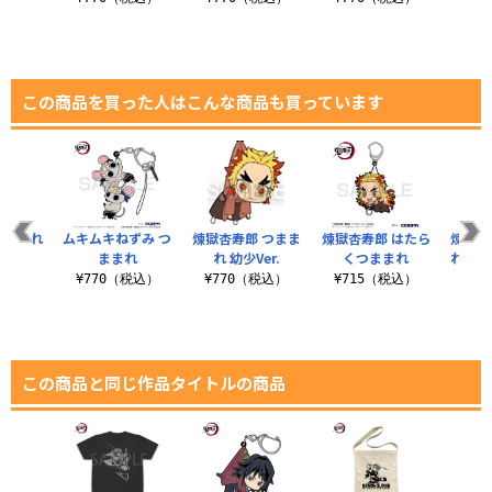
この商品を買った人はこんな商品も買っています
つままれ
ムキムキねずみ つ
煉獄杏寿郎 つまま
煉獄杏寿郎 はたら
煉獄杏
er.
ままれ
れ 幼少Ver.
くつままれ
れ さ
税込）
¥770（税込）
¥770（税込）
¥715（税込）
¥9
この商品と同じ作品タイトルの商品