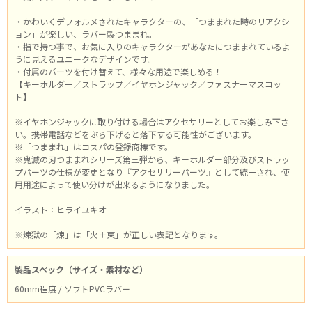
・かわいくデフォルメされたキャラクターの、「つままれた時のリアクシ
ョン」が楽しい、ラバー製つままれ。
・指で持つ事で、お気に入りのキャラクターがあなたにつままれているよ
うに見えるユニークなデザインです。
・付属のパーツを付け替えて、様々な用途で楽しめる！
【キーホルダー／ストラップ／イヤホンジャック／ファスナーマスコッ
ト】
※イヤホンジャックに取り付ける場合はアクセサリーとしてお楽しみ下さ
い。携帯電話などをぶら下げると落下する可能性がございます。
※「つままれ」はコスパの登録商標です。
※鬼滅の刃つままれシリーズ第三弾から、キーホルダー部分及びストラッ
プパーツの仕様が変更となり『アクセサリーパーツ』として統一され、使
用用途によって使い分けが出来るようになりました。
イラスト：ヒライユキオ
※煉獄の「煉」は「火＋東」が正しい表記となります。
製品スペック（サイズ・素材など）
60mm程度 / ソフトPVCラバー