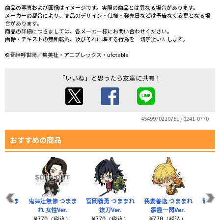
商品の写真および画像はイメージです。実際の商品とは異なる場合があります。
メーカーの都合により、商品のデザイン・仕様・発売日などは予告なく変更となる場
合があります。
商品の詳細につきましては、各メーカー様にお問い合わせください。
画像・テキストの無断転載、及びそれに準ずる行為を一切禁止いたします。
©吾峠呼世晴／集英社・アニプレックス・ufotable
「いいね」と思ったら友達に共有！
4549970210751 / 0241-0770
おすすめの商品
 つまま
鬼舞辻無惨 つまま
冨岡義勇 つままれ
我妻善逸 つままれ
竈門
れ 女性Ver.
抜刀Ver.
霹靂一閃Ver.
子
税込）
¥770（税込）
¥770（税込）
¥770（税込）
¥7