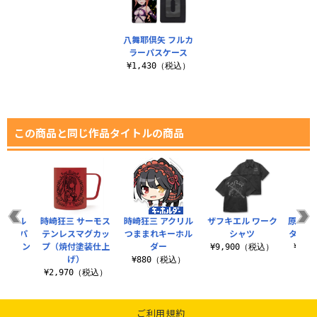
八舞耶倶矢 フルカ
ラーパスケース
¥1,430（税込）
この商品と同じ作品タイトルの商品
ベルセル
時崎狂三 サーモス
時崎狂三 アクリル
ザフキエル ワーク
原作版 
倶矢 パ
テンレスマグカッ
つままれキーホル
シャツ
タペスト
ナスカン
プ（焼付塗装仕上
ダー
¥9,900（税込）
¥3,
）
げ）
¥880（税込）
（税込）
¥2,970（税込）
ご利用規約