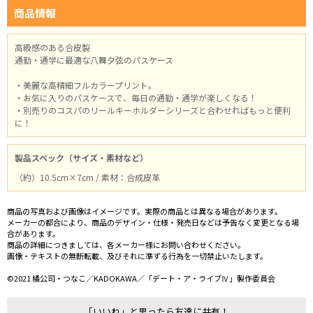
商品情報
高級感のある合皮製
通勤・通学に最適な八舞夕弦のパスケース
・美麗な高精細フルカラープリント。
・お気に入りのパスケースで、毎日の通勤・通学が楽しくなる！
・別売りのコスパのリールキーホルダーシリーズと合わせればもっと便利
に！
製品スペック（サイズ・素材など）
（約）10.5cm×7cm / 素材：合成皮革
商品の写真および画像はイメージです。実際の商品とは異なる場合があります。
メーカーの都合により、商品のデザイン・仕様・発売日などは予告なく変更となる場
合があります。
商品の詳細につきましては、各メーカー様にお問い合わせください。
画像・テキストの無断転載、及びそれに準ずる行為を一切禁止いたします。
©2021 橘公司・つなこ／KADOKAWA／「デート・ア・ライブⅣ」製作委員会
「いいね」と思ったら友達に共有！