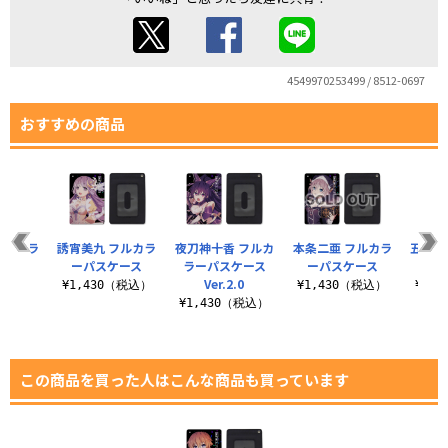
4549970253499 / 8512-0697
おすすめの商品
フルカラ
誘宵美九 フルカラ
夜刀神十香 フルカ
本条二亜 フルカラ
五河琴
ケース
ーパスケース
ラーパスケース
ーパスケース
ーパ
.0
Ver.2.0
¥1,430（税込）
¥1,430（税込）
¥1,
（税込）
¥1,430（税込）
この商品を買った人はこんな商品も買っています