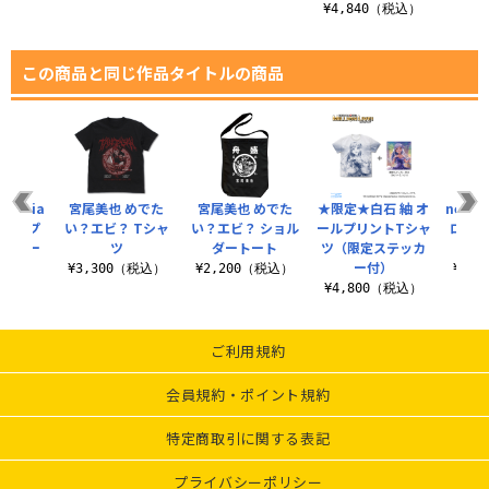
¥4,840（税込）
この商品と同じ作品タイトルの商品
razia
宮尾美也 めでた
宮尾美也 めでた
★限定★白石 紬 オ
new g
キャップ
い？エビ？ Tシャ
い？エビ？ ショル
ールプリントTシャ
ロゴ 
テッカー
ツ
ダートート
ツ（限定ステッカ
ー付）
¥3,300（税込）
¥2,200（税込）
¥3,
（税込）
¥4,800（税込）
ご利用規約
会員規約・ポイント規約
特定商取引に関する表記
プライバシーポリシー