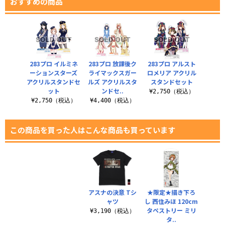
おすすめの商品
283プロ イルミネ
283プロ 放課後ク
283プロ アルスト
ーションスターズ
ライマックスガー
ロメリア アクリル
アクリルスタンドセ
ルズ アクリルスタ
スタンドセット
ット
ンドセ..
¥2,750（税込）
¥2,750（税込）
¥4,400（税込）
この商品を買った人はこんな商品も買っています
アスナの決意 Tシ
★限定★描き下ろ
ャツ
し 西住みほ 120cm
タペストリー ミリ
¥3,190（税込）
タ..