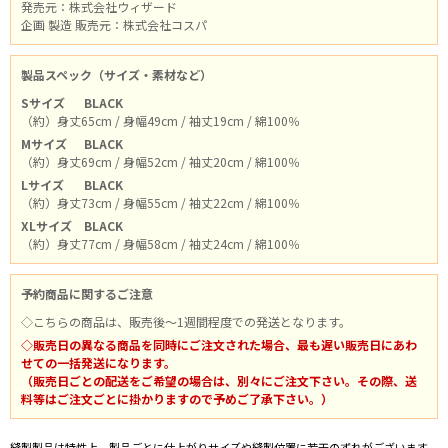
発売元：株式会社ウィザード
企画 製造 販売元：株式会社コスパ
製品スペック（サイズ・素材など）
Sサイズ
BLACK
（約）身丈65cm / 身幅49cm / 袖丈19cm / 綿100％
Mサイズ
BLACK
（約）身丈69cm / 身幅52cm / 袖丈20cm / 綿100％
Lサイズ
BLACK
（約）身丈73cm / 身幅55cm / 袖丈22cm / 綿100％
XLサイズ
BLACK
（約）身丈77cm / 身幅58cm / 袖丈24cm / 綿100％
予約商品に関するご注意
◇こちらの商品は、販売後～1週間程度での発送となります。
◇販売日の異なる商品を同時にご注文された場合、最も遅い販売日にあわ
せての一括発送になります。
（販売日ごとの配送をご希望の場合は、別々にご注文下さい。その際、送
料等はご注文ごとに掛かりますので予めご了承下さい。）
縫製製品は特性上、製品ごとに仕上がりサイズや縫製位置に若干のずれがございます。