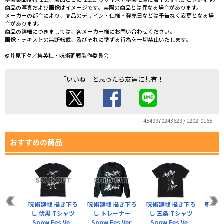
商品の写真および画像はイメージです。実際の商品とは異なる場合があります。
メーカーの都合により、商品のデザイン・仕様・発売日などは予告なく変更となる場
合があります。
商品の詳細につきましては、各メーカー様にお問い合わせください。
画像・テキストの無断転載、及びそれに準ずる行為を一切禁止いたします。
©芥見下々／集英社・呪術廻戦製作委員会
「いいね」と思ったら友達に共有！
4549970243629 / 1202-0165
おすすめの商品
呪術廻戦 描き下ろ
呪術廻戦 描き下ろ
呪術廻戦 描き下ろ
呪術廻
し 伏黒 Tシャツ
し トレーナー
し 五条 Tシャツ
し 釘
Snow Fes Ve..
Snow Fes Ver.
Snow Fes Ve..
Snow