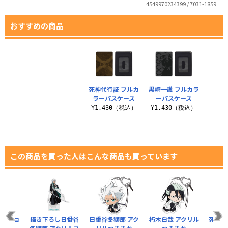
4549970234399 / 7031-1859
おすすめの商品
死神代行証 フルカ
黒崎一護 フルカラ
ラーパスケース
ーパスケース
¥1,430（税込）
¥1,430（税込）
この商品を買った人はこんな商品も買っています
郎 ショ
描き下ろし日番谷
日番谷冬獅郎 アク
朽木白哉 アクリル
死神代