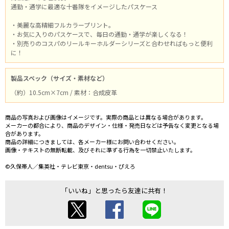
通勤・通学に最適な十番隊をイメージしたパスケース
・美麗な高精細フルカラープリント。
・お気に入りのパスケースで、毎日の通勤・通学が楽しくなる！
・別売りのコスパのリールキーホルダーシリーズと合わせればもっと便利
に！
製品スペック（サイズ・素材など）
（約）10.5cm×7cm / 素材：合成皮革
商品の写真および画像はイメージです。実際の商品とは異なる場合があります。
メーカーの都合により、商品のデザイン・仕様・発売日などは予告なく変更となる場
合があります。
商品の詳細につきましては、各メーカー様にお問い合わせください。
画像・テキストの無断転載、及びそれに準ずる行為を一切禁止いたします。
©久保帯人／集英社・テレビ東京・dentsu・ぴえろ
「いいね」と思ったら友達に共有！