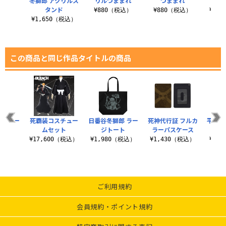
トート
冬獅郎 アクリルス
リルつままれ
つままれ
ラー
タンド
（税込）
¥880（税込）
¥880（税込）
¥1,
¥1,650（税込）
この商品と同じ作品タイトルの商品
ルカラー
死覇装コスチュー
日番谷冬獅郎 ラー
死神代行証 フルカ
平子真
ース
ムセット
ジトート
ラーパスケース
（税込）
¥17,600（税込）
¥1,980（税込）
¥1,430（税込）
¥1,
ご利用規約
会員規約・ポイント規約