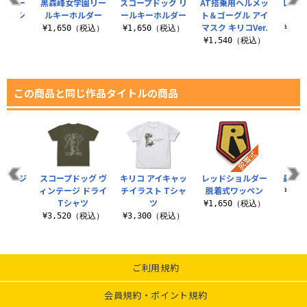
ョルダー
黒森峰女学園リー
スコープドッグ リ
AT搭乗用ヘルメッ
レッド
ジ Tシ
ルキーホルダー
ールキーホルダー
ト＆ゴーグル アイ
脱着
ツ
マスク キリコVer.
¥1,650（税込）
¥1,650（税込）
¥1,
（税込）
¥1,540（税込）
この商品と同じ作品タイトルの商品
ビールジ
スコープドッグ ヴ
キリコ アイキャッ
レッドショルダー
最低
キ
ィンテージ ドライ
チイラスト Tシャ
脱着式ワッペン
¥3,
Tシャツ
ツ
（税込）
¥1,650（税込）
¥3,520（税込）
¥3,300（税込）
ご利用規約
会員規約・ポイント規約