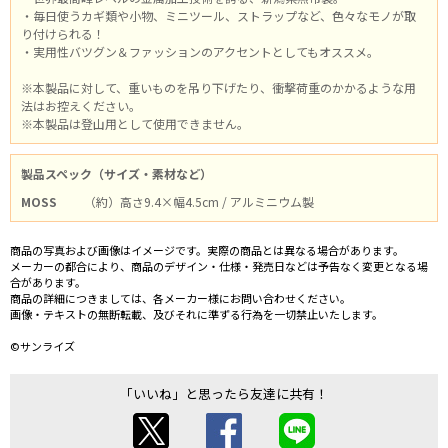
・毎日使うカギ類や小物、ミニツール、ストラップなど、色々なモノが取
り付けられる！
・実用性バツグン＆ファッションのアクセントとしてもオススメ。
※本製品に対して、重いものを吊り下げたり、衝撃荷重のかかるような用
法はお控えください。
※本製品は登山用として使用できません。
製品スペック（サイズ・素材など）
MOSS
（約）高さ9.4×幅4.5cm / アルミニウム製
商品の写真および画像はイメージです。実際の商品とは異なる場合があります。
メーカーの都合により、商品のデザイン・仕様・発売日などは予告なく変更となる場
合があります。
商品の詳細につきましては、各メーカー様にお問い合わせください。
画像・テキストの無断転載、及びそれに準ずる行為を一切禁止いたします。
©サンライズ
「いいね」と思ったら友達に共有！