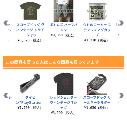
ョルダー
スコープドッグ ヴ
ボトムズ ハーフパ
ウドのコーヒー ス
ATM-0
M-51ジ
ィンテージ ドライ
ンツ
テンレスマグカッ
プドッ
ット
Tシャツ
プ
¥9,350（税込）
¥3,
0（税込）
¥3,520（税込）
¥1,210（税込）
この商品を買った人はこんな商品も買っています
！！Tシ
タイピ
レッドショルダー
スコープドッグ リ
むせ
ツ
ン“PlayStation”
ヴィンテージ Tシ
ールキーホルダー
¥3,
ャツ
（税込）
¥1,760（税込）
¥1,650（税込）
¥3,190（税込）