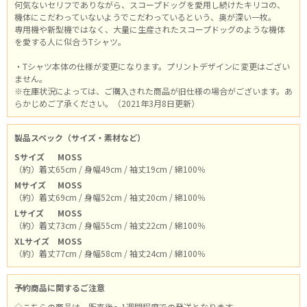
何気ないセリフでありながら、スコープドッグを愛用し続けたキリコの、
機体にこだわっていないようでこだわっているという、奥が深い一枚。
専用機や新型機ではなく、大量に生産されたスコープドッグのような機体
を愛する人に似合うTシャツ。
・Tシャツ本体の仕様が変更になります。プリントデザインに変更はござい
ません。
※在庫状況によっては、ご購入された商品が旧仕様の場合がございます。あ
らかじめご了承ください。（2021年3月8日更新）
製品スペック（サイズ・素材など）
Sサイズ
MOSS
（約）着丈65cm / 身幅49cm / 袖丈19cm / 綿100％
Mサイズ
MOSS
（約）着丈69cm / 身幅52cm / 袖丈20cm / 綿100％
Lサイズ
MOSS
（約）着丈73cm / 身幅55cm / 袖丈22cm / 綿100％
XLサイズ
MOSS
（約）着丈77cm / 身幅58cm / 袖丈24cm / 綿100％
予約商品に関するご注意
◇こちらの商品は、販売後～1週間程度での発送となります。