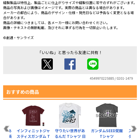
縫製製品は特性上、製品ごとに仕上がりサイズや縫製位置に若干のずれがございます。
商品の写真および画像はイメージです。実際の商品とは異なる場合があります。
メーカーの都合により、商品のデザイン・仕様・発売日などは予告なく変更となる場
合があります。
商品の詳細につきましては、各メーカー様にお問い合わせください。
画像・テキストの無断転載、及びそれに準ずる行為を一切禁止いたします。
©創通・サンライズ
「いいね」と思ったら友達に共有！
4549970225885 / 0201-1479
おすすめの商品
世界があ
インフィニットジャ
守りたい世界があ
ガンダムSEED覚醒
ストラ
ャツ 英
スティスガンダム T
るんだ Tシャツ 日
Tシャツ
ダムガ