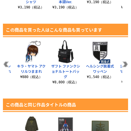
.
シャツ
本語Ver.
¥3,190（税込）
（税込）
¥3,190（税込）
¥3,190（税込）
¥3,
この商品を買った人はこんな商品も買っています
クライン
キラ・ヤマト アク
ザフト ファンクシ
ヘルシング脱着式
ジオン
つままれ
リルつままれ
ョナルトートバッ
ワッペン
マーク
グ
税込）
¥880（税込）
¥1,540（税込）
¥8,800（税込）
¥1,
この商品と同じ作品タイトルの商品