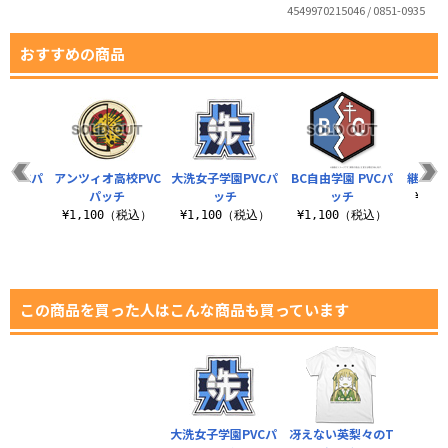
4549970215046 / 0851-0935
おすすめの商品
校PVCパ
アンツィオ高校PVC
大洗女子学園PVCパ
BC自由学園 PVCパ
継続高
チ
パッチ
ッチ
ッチ
¥1,
（税込）
¥1,100（税込）
¥1,100（税込）
¥1,100（税込）
この商品を買った人はこんな商品も買っています
大洗女子学園PVCパ
冴えない英梨々のT