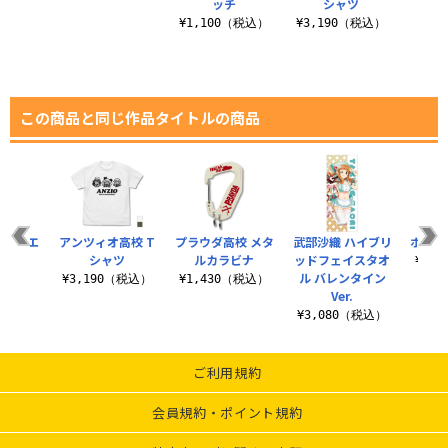
ッチ
シャツ
¥1,100（税込）
¥3,190（税込）
この商品と同じ作品タイトルの商品
ーム エ
アンツィオ高校 T
プラウダ高校 メタ
武部沙織 ハイブリ
ボコ 
ッグ
シャツ
ルカラビナ
ッドフェイスタオ
¥1,
ル バレンタイン
（税込）
¥3,190（税込）
¥1,430（税込）
Ver.
¥3,080（税込）
ご利用規約
会員規約・ポイント規約