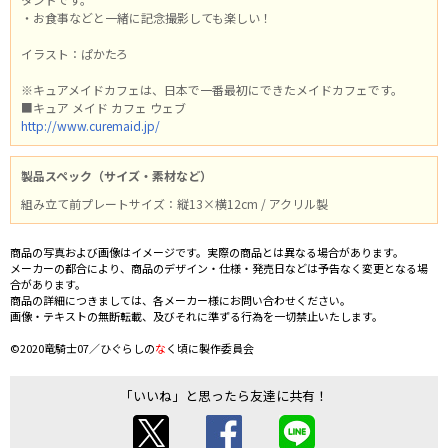
・お食事などと一緒に記念撮影しても楽しい！
イラスト：ぱかたろ
※キュアメイドカフェは、日本で一番最初にできたメイドカフェです。
■キュア メイド カフェ ウェブ
http://www.curemaid.jp/
製品スペック（サイズ・素材など）
組み立て前プレートサイズ：縦13×横12cm / アクリル製
商品の写真および画像はイメージです。実際の商品とは異なる場合があります。
メーカーの都合により、商品のデザイン・仕様・発売日などは予告なく変更となる場
合があります。
商品の詳細につきましては、各メーカー様にお問い合わせください。
画像・テキストの無断転載、及びそれに準ずる行為を一切禁止いたします。
©2020竜騎士07／ひぐらしの
な
く頃に製作委員会
「いいね」と思ったら友達に共有！