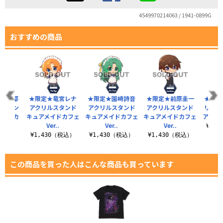
4549970214063 / 1941-0899G
おすすめの商品
北条沙都
★限定★竜宮レナ
★限定★園崎詩音
★限定★前原圭一
★限定
ルスタン
アクリルスタンド
アクリルスタンド
アクリルスタンド
リルス
メイドカ
キュアメイドカフェ
キュアメイドカフェ
キュアメイドカフェ
アメイド
..
Ver..
Ver..
Ver..
¥1,
（税込）
¥1,430（税込）
¥1,430（税込）
¥1,430（税込）
この商品を買った人はこんな商品も買っています