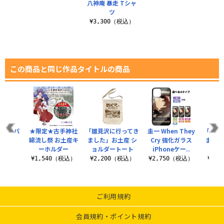
八神庵 暴走 Tシャ
ツ
¥3,300（税込）
この商品と同じ作品タイトルの商品
カラーパ
★限定★古手神社
「雛見沢に行ってき
圭一 When They
「雛見
ース
綿流し祭 お土産キ
ました」お土産 シ
Cry 強化ガラス
ました
ーホルダー
ョルダートート
iPhoneケー..
ー
（税込）
¥1,540（税込）
¥2,200（税込）
¥2,750（税込）
¥1,
ご利用規約
会員規約・ポイント規約